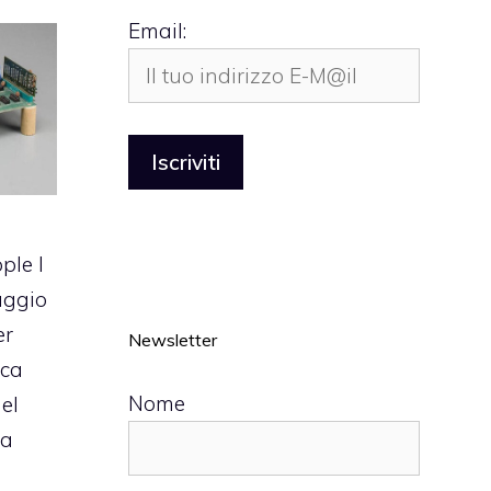
Email:
ple I
laggio
er
Newsletter
rca
Nome
del
 a