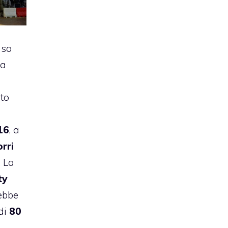
nso
la
sto
 16
, a
rri
. La
ty
ebbe
di
80