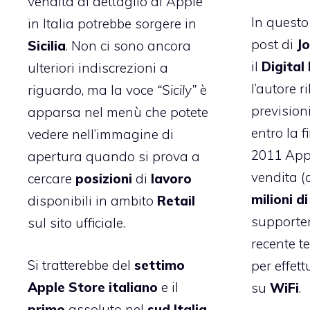
vendita al dettaglio di Apple
In questo
in Italia potrebbe sorgere in
post di
J
Sicilia
. Non ci sono ancora
il
Digital
ulteriori indiscrezioni a
l’autore r
riguardo, ma la voce
“Sicily”
è
prevision
apparsa nel menù che potete
entro la f
vedere nell’immagine di
2011 Appl
apertura quando si prova a
vendita (
cercare
posizioni
di
lavoro
milioni di
disponibili in ambito
Retail
support
sul sito ufficiale
.
recente t
Si tratterebbe del
settimo
per effet
Apple Store italiano
e il
su
WiFi
.
primo
assoluto nel
sud Italia
,