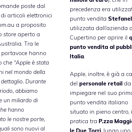
omande poste dal
precedenza era utilizza
di articoli elettronici
punto vendita
Stefane
om.au a proposito
utilizzata dall’azienda d
o store aperto a
Cupertino per aprire il
q
Australia. Tra le
punto vendita al pubbl
 i portavoce hanno
Italia
.
o che
“Apple è stata
ni nel mondo della
Apple, inoltre, è già a c
 dettaglio. Durante
del
personale
retail
da
riodo, abbiamo
impiegare nel suo prim
e un miliardo di
punto vendita italiano
 che hanno
situato in pieno centro, 
to le nostre porte,
pratica tra
P.zza Maggi
quali sono nuovi al
le Due Torri
, lungo uno