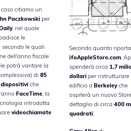
 caso citiamo un
ohn Paczkowski
per
Daily
, nel quale
ibadisce le
i secondo le quali
Secondo quanto riporta
ine dell’anno fiscale
ifoAppleStore.com
, A
e potrà vantare la
spenderà circa
1,7 mili
complessiva) di
85
dollari
per ristrutturare
 dispositivi
che
edificio a
Berkeley
che
eranno
FaceTime
, la
ospiterà un nuovo Store
ecnologia introdotta
dettaglio di circa
400 m
tuare
videochiamate
quadrati
.