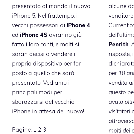
alcune d
presentato al mondo il nuovo
venditore 
iPhone 5. Nel frattempo, i
Current.c
vecchi possessori di
iPhone 4
dell’ultim
ed
iPhone 4S
avranno già
Penrith
, 
fatto i loro conti, e molti si
risposte,
saran decisi a vendere il
dichiarat
proprio dispositivo per far
per 10 an
posto a quello che sarà
vendita al
presentato. Vediamo i
questo pe
principali modi per
avuto oltr
sbarazzarsi del vecchio
visitatori
iPhone in attesa del nuovo!
attraversa
Pagine:
1
2
3
molti dei 