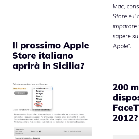
Mac, cons
Store è il
imparare t
sapere sug
Il prossimo Apple
Apple”.
Store italiano
aprirà in Sicilia?
200 mi
dispos
FaceT
2012?