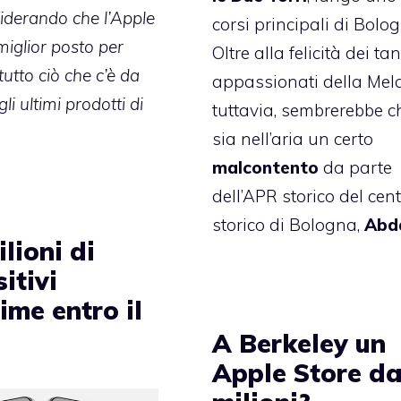
iderando che l’Apple
corsi principali di Bolo
 miglior posto per
Oltre alla felicità dei tan
utto ciò che c’è da
appassionati della Mela
li ultimi prodotti di
tuttavia, sembrerebbe c
sia nell’aria un certo
malcontento
da parte
dell’APR storico del cen
storico di Bologna,
Abd
lioni di
itivi
ime entro il
A Berkeley un
Apple Store da