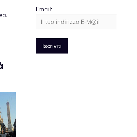
Email:
ea.
à