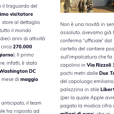
 il traguardo del
imo visitatore
 store al dettaglio
Non è una novità in se
 tutto il mondo
assoluto, avevamo già 
dieci anni di attività
conferma “ufficiale” dal
 circa
270.000
cartello del cantiere po
 giorno
). Il primo
sull’impalcatura che fa
e, infatti, è stato
capolino in
Via Rizzoli
Washington DC
pochi metri dalle
Due To
l mese di
maggio
del capoluogo emiliano
palazzina in stile
Liber
(per la quale Apple avr
anticipato, il team
pagato la modica cifra 
le ha risposto ad
milioni di euro
), che in