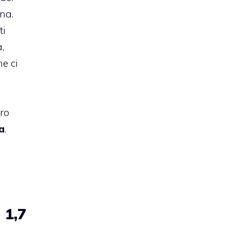
gna.
ti
,
he ci
tro
a
.
 1,7