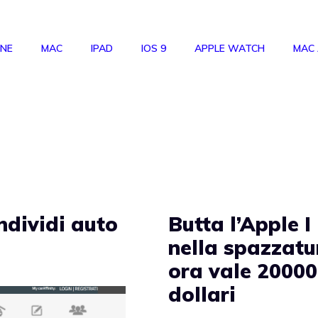
ONE
MAC
IPAD
IOS 9
APPLE WATCH
MAC
ondividi auto
Butta l’Apple I
nella spazzatu
ora vale 2000
dollari