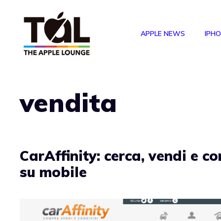
Vai
al
APPLE NEWS
IPH
contenuto
vendita
CarAffinity: cerca, vendi e c
su mobile