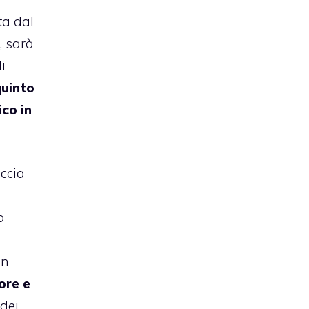
ta dal
l
, sarà
i
uinto
ico in
accia
o
in
ore e
 dei