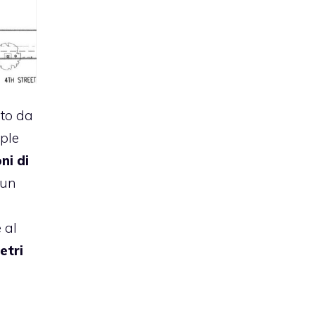
to da
pple
oni di
 un
 al
etri