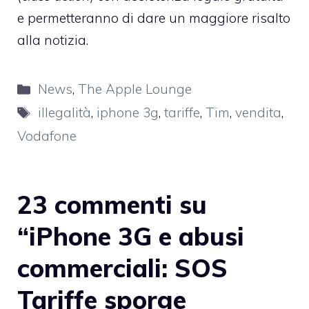
e permetteranno di dare un maggiore risalto
alla notizia.
Categorie
News
,
The Apple Lounge
Tag
illegalità
,
iphone 3g
,
tariffe
,
Tim
,
vendita
,
Vodafone
23 commenti su
“iPhone 3G e abusi
commerciali: SOS
Tariffe sporge