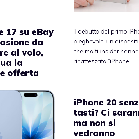
e 17 su eBay
Il debutto del primo iP
casione da
pieghevole, un disposit
re al volo,
che molti insider hanno
nua la
ribattezzato “iPhone
e offerta
iPhone 20 sen
tasti? Ci saran
ma non si
vedranno