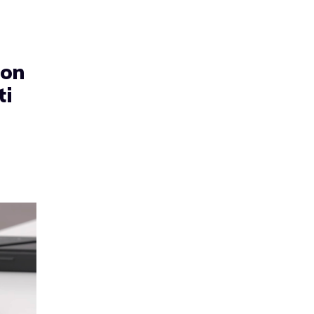
non
ti