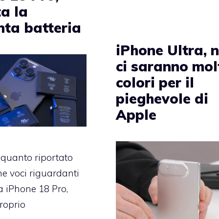
a la
nta batteria
iPhone Ultra, 
ci saranno mol
colori per il
pieghevole di
Apple
quanto riportato
me voci riguardanti
 iPhone 18 Pro,
roprio