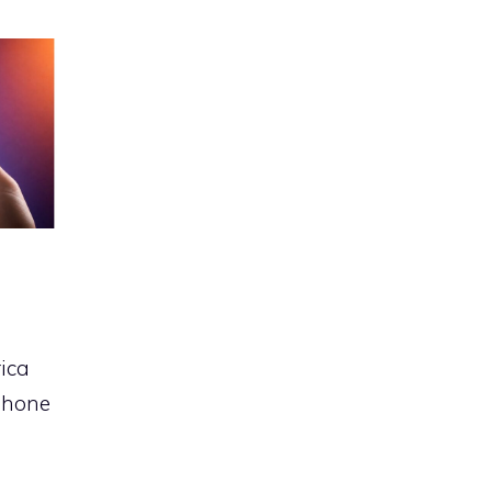
ica
phone