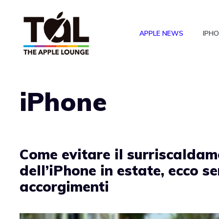
Vai
al
APPLE NEWS
IPH
contenuto
iPhone
Come evitare il surriscalda
dell’iPhone in estate, ecco se
accorgimenti