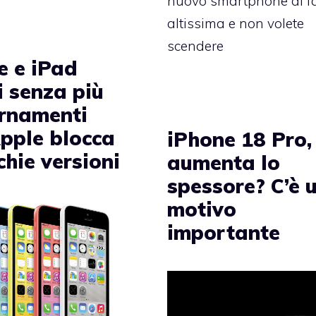
nuovo smartphone di f
altissima e non volete
scendere
e e iPad
i senza più
rnamenti
Apple blocca
iPhone 18 Pro,
chie versioni
aumenta lo
spessore? C’è 
motivo
importante