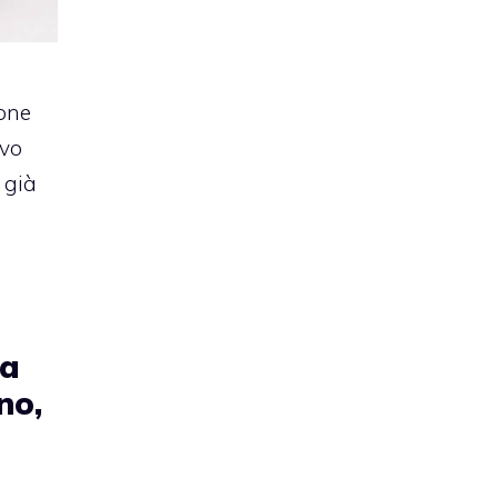
hone
ivo
 già
za
no,