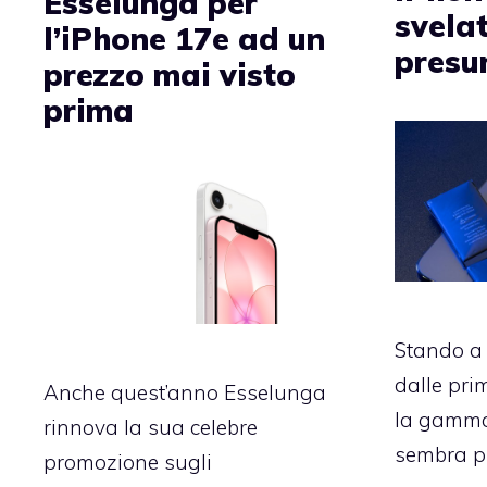
Esselunga per
svelat
l’iPhone 17e ad un
presu
prezzo mai visto
prima
Stando a 
dalle pri
Anche quest’anno Esselunga
la gamma
rinnova la sua celebre
sembra p
promozione sugli