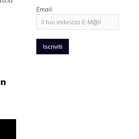
ascia
Email:
un