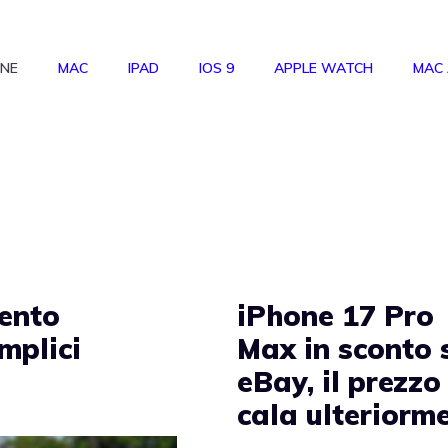
ONE
MAC
IPAD
IOS 9
APPLE WATCH
MAC
mento
iPhone 17 Pro
mplici
Max in sconto 
eBay, il prezzo
cala ulteriorm