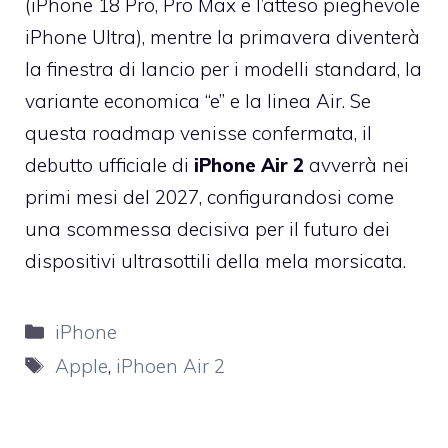
(iPhone 18 Pro, Pro Max e l’atteso pieghevole
iPhone Ultra), mentre la primavera diventerà
la finestra di lancio per i modelli standard, la
variante economica “e” e la linea Air. Se
questa roadmap venisse confermata, il
debutto ufficiale di
iPhone Air 2
avverrà nei
primi mesi del 2027, configurandosi come
una scommessa decisiva per il futuro dei
dispositivi ultrasottili della mela morsicata.
Categorie
iPhone
Tag
Apple
,
iPhoen Air 2