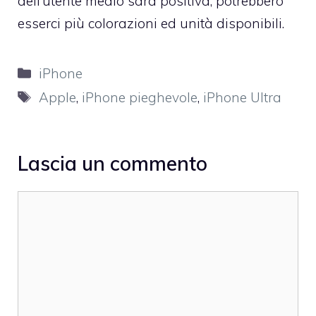
dell’utente medio sarà positiva, potrebbero
esserci più colorazioni ed unità disponibili.
Categorie
iPhone
Tag
Apple
,
iPhone pieghevole
,
iPhone Ultra
Lascia un commento
Commento