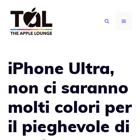
Vai
al
MENU
contenuto
iPhone Ultra,
non ci saranno
molti colori per
il pieghevole di