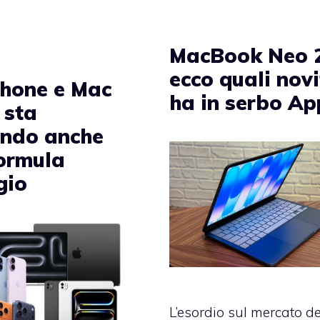
MacBook Neo 2
ecco quali nov
Phone e Mac
ha in serbo Ap
 sta
ndo anche
formula
gio
L’esordio sul mercato de