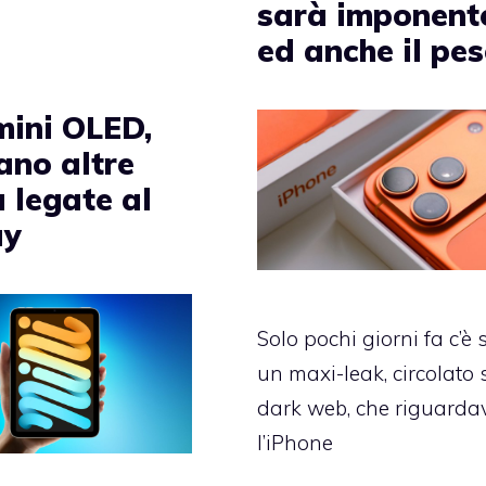
sarà imponent
ed anche il pe
mini OLED,
ano altre
 legate al
ay
Solo pochi giorni fa c’è 
un maxi-leak, circolato 
dark web, che riguarda
l’iPhone