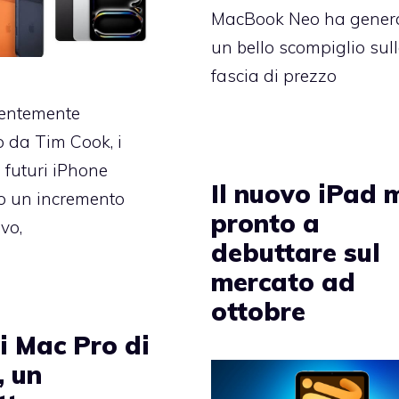
MacBook Neo ha gener
un bello scompiglio sul
fascia di prezzo
entemente
o da Tim Cook, i
i futuri iPhone
Il nuovo iPad 
o un incremento
pronto a
ivo,
debuttare sul
mercato ad
ottobre
i Mac Pro di
, un