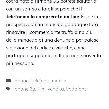
coordinato all’iPhone 3G potrete salutarlo
con un sorriso e fargli sapere che
il
telefonino lo comprerete on-line
. Forse la
prospettiva di un mancato guadagno farà
rinsavire il commerciante truffaldino più
della minaccia di una denuncia per palese
violazione del codice civile, che, come
purtroppo sappiamo, in Italia non spaventa
più nessuno.
Categorie
iPhone
,
Telefonia mobile
Tag
iphone 3g
,
Tim
,
vendita
,
Vodafone