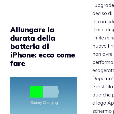
l’upgrade
deciso di
in conside
Allungare la
il mio di
durata della
limite mi
batteria di
nuovo fir
iPhone: ecco come
non avrei
fare
performa
esagerata
Dopo un’
e install
qualche p
e logo Ap
schermo p