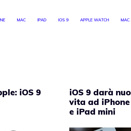
ONE
MAC
IPAD
IOS 9
APPLE WATCH
MAC
ple: iOS 9
iOS 9 darà nu
vita ad iPhone
e iPad mini