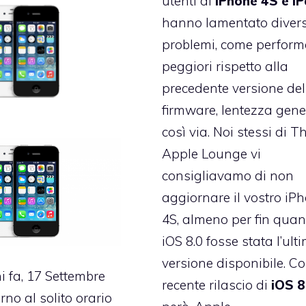
utenti di
iPhone 4S e iP
hanno lamentato divers
problemi, come perfor
peggiori rispetto alla
precedente versione del
firmware, lentezza gene
così via. Noi stessi di T
Apple Lounge
vi
consigliavamo
di non
aggiornare il vostro iP
4S, almeno per fin qua
iOS 8.0 fosse stata l’ult
versione disponibile. Co
i fa, 17 Settembre
recente rilascio di
iOS 8
rno al solito orario