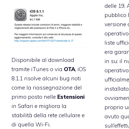
delle 19, 
pubblico 
versione 
operativo
liste uffici
era gara
Disponibile al download
in su: il
tramite iTunes o via
OTA
, iOS
operativo
8.1.1 risolve alcuni bug noti
ufficialm
come la riassegnazione del
installato
primo posto nelle
Estensioni
ovviament
in Safari e migliora la
proprio u
stabilità della rete cellulare e
avuto qu
di quella Wi-Fi.
sull’effe