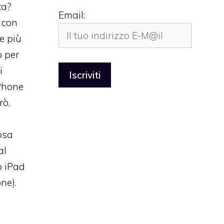
ta?
Email:
 con
re più
 per
i
iPhone
rò,
osa
al
o iPad
ne).