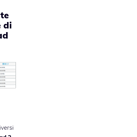
ate
 di
ad
iversi