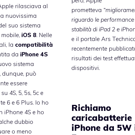
però, Apple
Apple rilasciava al
prometteva
“migliorame
la nuovissima
riguardo le performance 
del suo sistema
stabilità di iPad 2 e iPho
 mobile,
iOS 8
. Nelle
e il portale Ars Technic
ali, la
compatibilità
recentemente pubblicato
ntita da
iPhone 4S
risultati dei test effettua
 nuovo sistema
dispositivi.
, dunque, può
ente essere
 su 4S, 5, 5s, 5c e
e 6 e 6 Plus. Io ho
Richiamo
n iPhone 4S e ho
caricabatterie
alche dubbio
iPhone da 5W 
ttuare o meno