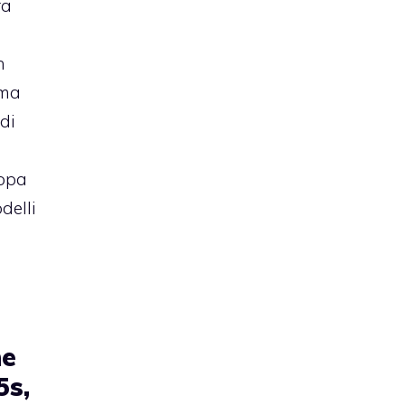
ra
n
mma
 di
ropa
delli
ne
5s,