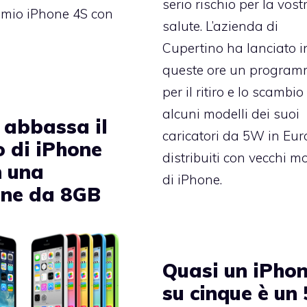
serio rischio per la vost
l mio iPhone 4S con
salute. L’azienda di
Cupertino ha lanciato i
queste ore un progra
per il ritiro e lo scambio
alcuni modelli dei suoi
 abbassa il
caricatori da 5W in Eu
o di iPhone
distribuiti con vecchi mo
n una
di iPhone.
one da 8GB
Quasi un iPho
su cinque è un 