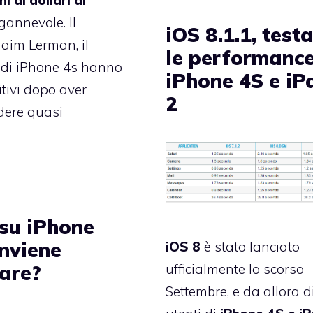
ni di dollari di
gannevole. Il
iOS 8.1.1, test
haim Lerman, il
le performance
i di iPhone 4s hanno
iPhone 4S e iP
itivi dopo aver
2
ndere quasi
 su iPhone
onviene
iOS 8
è stato lanciato
ufficialmente lo scorso
care?
Settembre, e da allora d