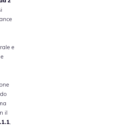
ad 2
i
mance
rale e
he
hone
ndo
ima
n il
.1.1
,