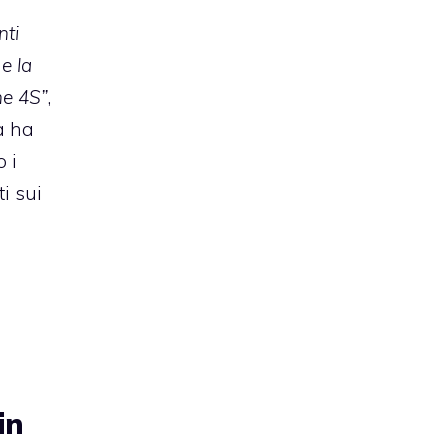
nti
e la
ne 4S”
,
a ha
 i
ti sui
in