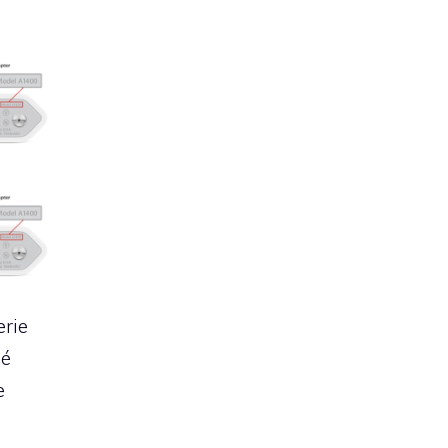
erie
hé
e