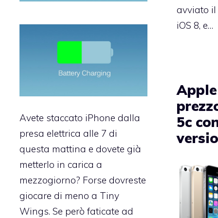
avviato i
iOS 8, e…
Apple
prezz
Avete staccato iPhone dalla
5c co
presa elettrica alle 7 di
versi
questa mattina e dovete già
metterlo in carica a
mezzogiorno? Forse dovreste
giocare di meno a Tiny
Wings. Se però faticate ad