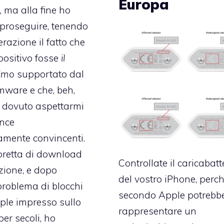
Europa
, ma alla fine ho
 proseguire, tenendo
razione il fatto che
spositivo fosse
il
nimo
supportato dal
mware e che, beh,
 dovuto aspettarmi
nce
mente convincenti.
oretta di download
Controllate il caricabatt
azione, e dopo
del vostro iPhone, perc
roblema di blocchi
secondo Apple potrebb
ple impresso sullo
rappresentare un
er secoli, ho