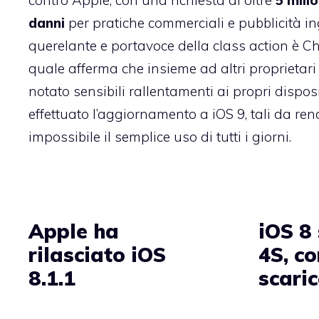
contro Apple, con una richiesta di oltre
5 milio
danni
per pratiche commerciali e pubblicità in
querelante e portavoce della class action è C
quale afferma che insieme ad altri proprietar
notato sensibili rallentamenti ai propri dispos
effettuato l’aggiornamento a iOS 9, tali da re
impossibile il semplice uso di tutti i giorni.
Apple ha
iOS 8
rilasciato iOS
4S, c
8.1.1
scari