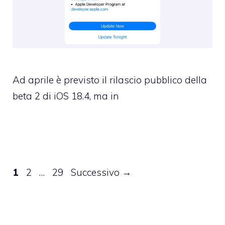
Ad aprile è previsto il rilascio pubblico della
beta 2 di iOS 18.4, ma in
Pagina
Pagina
Pagina
1
2
…
29
Successivo
→