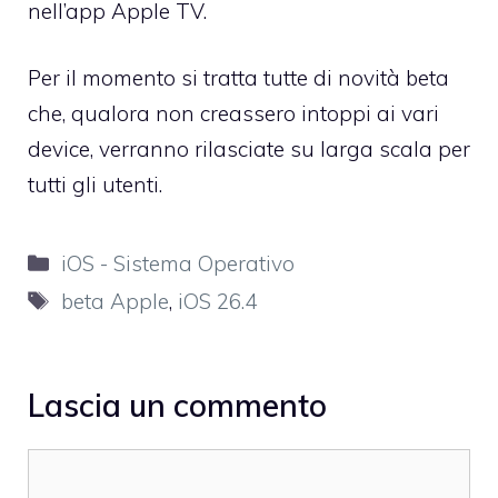
nell’app Apple TV.
Per il momento si tratta tutte di novità beta
che, qualora non creassero intoppi ai vari
device, verranno rilasciate su larga scala per
tutti gli utenti.
Categorie
iOS - Sistema Operativo
Tag
beta Apple
,
iOS 26.4
Lascia un commento
Commento