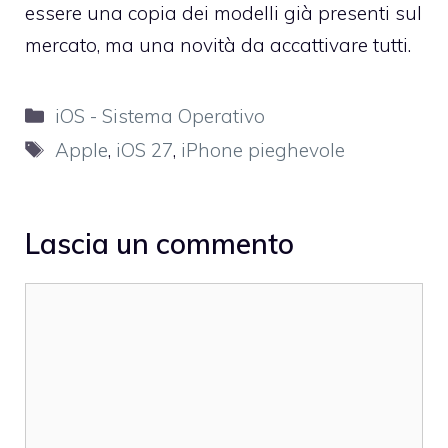
essere una copia dei modelli già presenti sul
mercato, ma una novità da accattivare tutti.
Categorie
iOS - Sistema Operativo
Tag
Apple
,
iOS 27
,
iPhone pieghevole
Lascia un commento
Commento