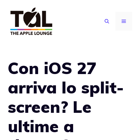
Vai
al
MENU
contenuto
Con iOS 27
arriva lo split-
screen? Le
ultime a