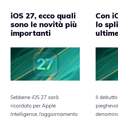
iOS 27, ecco quali
Con i
sono le novità più
lo spl
importanti
ultim
Sebbene iOS 27 sarà
Il debutt
ricordato per Apple
pieghevo
Intelligence, l’aggiornamento
denomina