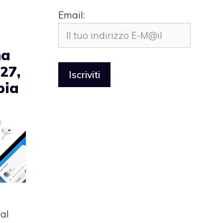
Email:
ma
27,
bia
 al