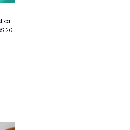
etica
OS 26
o