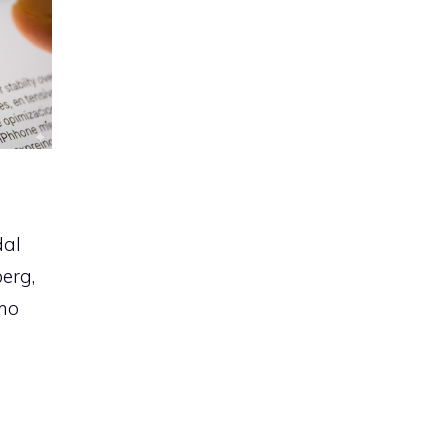
dal
erg,
imo