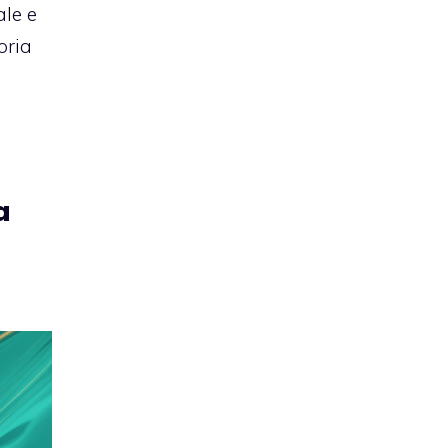
le e
oria
a