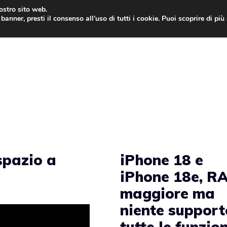
nostro sito web.
banner, presti il consenso all’uso di tutti i cookie. Puoi scoprire di pi
ONE
MAC
IPAD
IOS 9
APPLE WATCH
MAC
spazio a
iPhone 18 e
iPhone 18e, R
maggiore ma
niente support
tutte le funzion