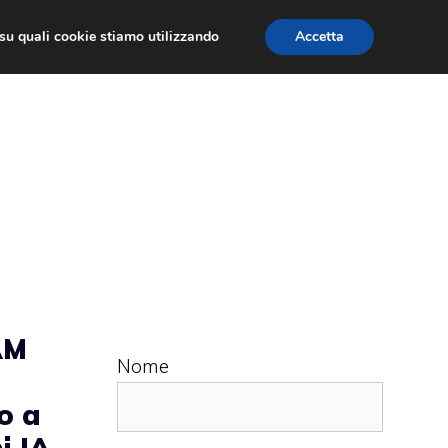
ù su quali cookie stiamo utilizzando
Accetta
 APPS
RECENSIONI
APPROFONDIMENTO
AM
Nome
o a
i IA