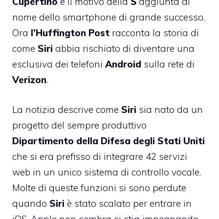
Cupertino
e il motivo della
S
aggiunta al
nome dello smartphone di grande successo.
Ora
l’Huffington
Post
racconta la storia di
come
Siri
abbia rischiato di diventare una
esclusiva dei telefoni
Android
sulla rete di
Verizon
.
La notizia descrive come
Siri
sia nato da un
progetto del sempre produttivo
Dipartimento della
Difesa
degli
Stati
Uniti
che si era prefisso di integrare 42 servizi
web in un unico sistema di controllo vocale.
Molte di queste funzioni si sono perdute
quando
Siri
è stato scalato per entrare in
iOS. Apple non sembra si stia impegnando