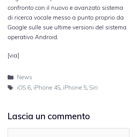
confronto con il
nuovo e avanzato sistema
di ricerca vocale messo a punto proprio da
Google
sulle sue ultime versioni del sistema
operativo Android.
[
via
]
Categorie
News
Tag
iOS 6
,
iPhone 4S
,
iPhone 5
,
Siri
Lascia un commento
Commento