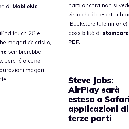
parti ancora non si ved
no di
MobileMe
visto che il deserto chi
iBookstore tale rimane) 
possibilità di
stampare 
 iPod touch 2G e
PDF.
 magari c’è crisi o,
ene
sembrerebbe
le, perché alcune
figurazioni magari
Steve Jobs:
te.
AirPlay sarà
esteso a Safar
applicazioni di
terze parti