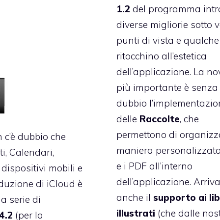
1.2
del programma intr
diverse migliorie sotto v
punti di vista e qualche
ritocchino all’estetica
dell’applicazione. La no
più importante è senza
dubbio l’implementazio
delle
Raccolte
, che
permettono di organizz
n c’è dubbio che
maniera personalizzata i
i, Calendari,
e i PDF all’interno
 dispositivi mobili e
dell’applicazione. Arriv
duzione di iCloud è
anche il
supporto ai lib
a serie di
illustrati
(che dalle nos
4.2
(per la