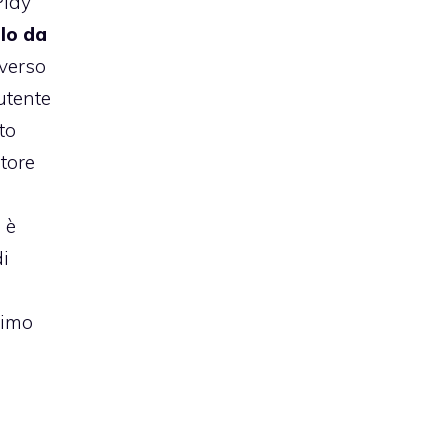
Play
lo da
verso
utente
to
tore
i
 è
di
simo