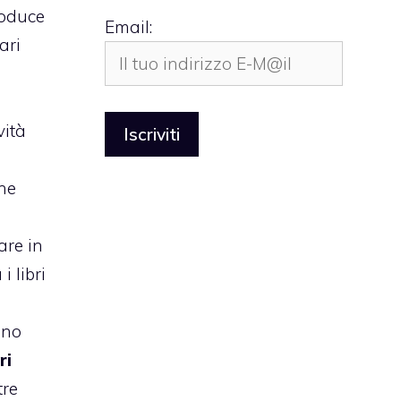
oduce
Email:
ari
vità
ne
are in
 libri
ano
ri
tre