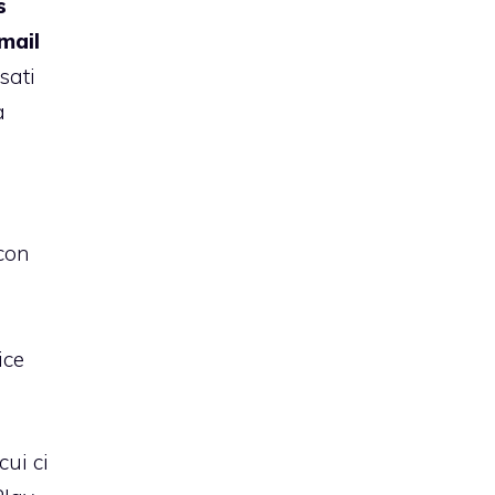
s
mail
sati
a
o
 con
ice
cui ci