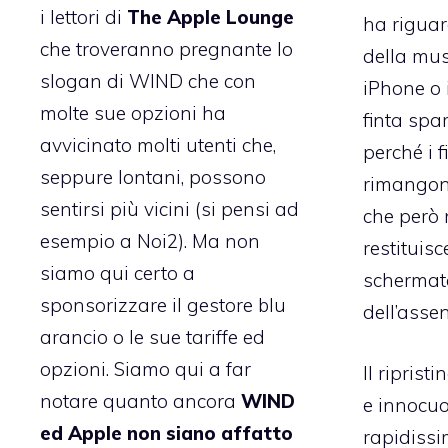
i lettori di
The Apple Lounge
ha riguar
che troveranno pregnante lo
della musi
slogan di WIND che con
iPhone o 
molte sue opzioni ha
finta spar
avvicinato molti utenti che,
perché i f
seppure lontani, possono
rimangono
sentirsi più vicini (si pensi ad
che però 
esempio a Noi2). Ma non
restituisc
siamo qui certo a
schermat
sponsorizzare il gestore blu
dell’asse
arancio o le sue tariffe ed
opzioni. Siamo qui a far
Il riprist
notare quanto ancora
WIND
e innocuo
ed Apple non siano affatto
rapidissi