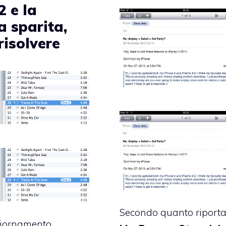
2 e la
a sparita,
risolvere
Secondo quanto riport
iornamento