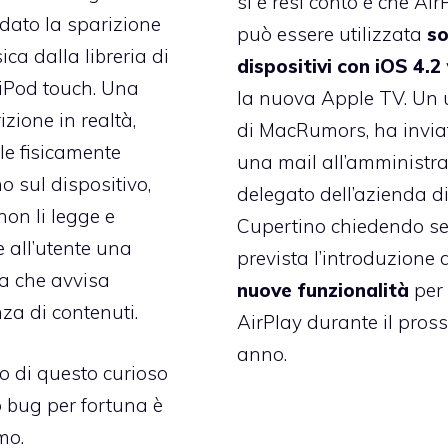
si è resi conto è che Air
dato la sparizione
può essere utilizzata
so
ca dalla libreria di
dispositivi con iOS 4.2
iPod touch. Una
la nuova Apple TV. Un 
izione in realtà,
di MacRumors, ha invia
ile fisicamente
una mail all’amministra
 sul dispositivo,
delegato dell’azienda d
non li legge e
Cupertino chiedendo se
e all’utente una
prevista l’introduzione 
a che avvisa
nuove
funzionalità
per
nza di contenuti.
AirPlay durante il pros
anno.
ino di questo curioso
 bug per fortuna è
mo.