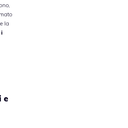
ono,
amato
e la
i
i e