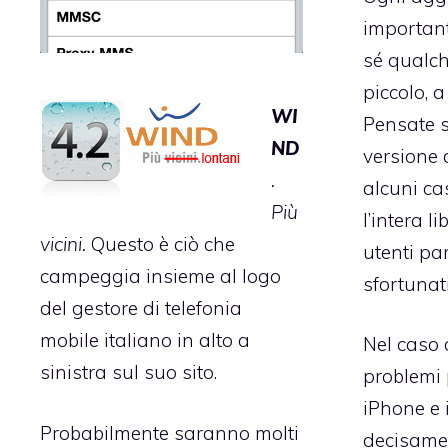
importan
sé qualch
piccolo, a
WI
Pensate s
ND
versione 
.
alcuni ca
Più
l’intera l
vicini.
Questo è ciò che
utenti pa
campeggia insieme al logo
sfortunati
del gestore di telefonia
mobile italiano
in alto a
Nel caso 
sinistra sul suo sito
.
problemi
iPhone e 
Probabilmente saranno molti
decisame