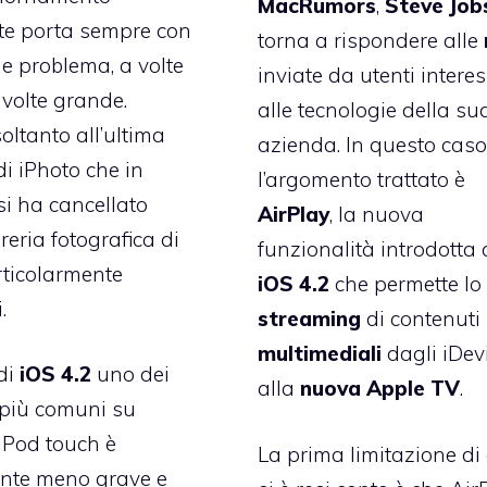
MacRumors
,
Steve
Job
te porta sempre con
torna a rispondere alle
e problema, a volte
inviate da utenti interes
 volte grande.
alle tecnologie della su
oltanto all’ultima
azienda. In questo cas
di iPhoto che in
l’argomento trattato è
si ha cancellato
AirPlay
, la nuova
ibreria fotografica di
funzionalità introdotta
rticolarmente
iOS 4.2
che permette lo
.
streaming
di contenuti
multimediali
dagli iDev
di
iOS 4.2
uno dei
alla
nuova Apple TV
.
 più comuni su
iPod touch è
La prima limitazione di 
nte meno grave e