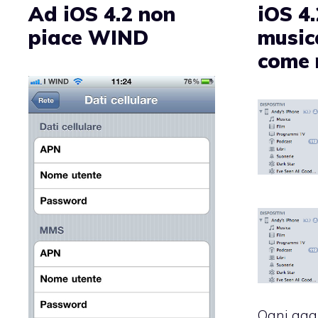
Ad iOS 4.2 non
iOS 4.
piace WIND
music
come 
Ogni agg