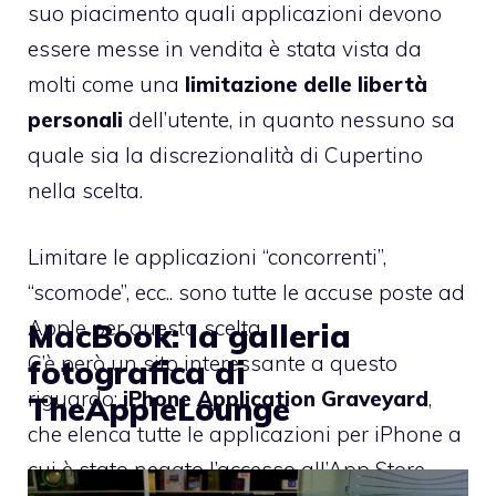
suo piacimento quali applicazioni devono
essere messe in vendita è stata vista da
molti come una
limitazione delle libertà
personali
dell’utente, in quanto nessuno sa
quale sia la discrezionalità di Cupertino
nella scelta.
Limitare le applicazioni “concorrenti”,
“scomode”, ecc.. sono tutte le accuse poste ad
Apple per questa scelta.
MacBook: la galleria
C’è però un sito interessante a questo
fotografica di
riguardo:
iPhone Application Graveyard
,
TheAppleLounge
che elenca tutte le applicazioni per iPhone a
cui è stato negato l’accesso all’App Store.