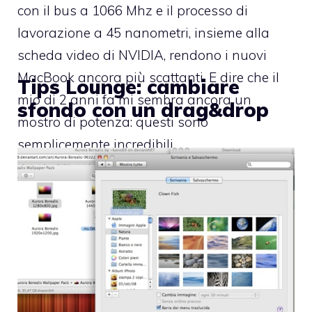
con il bus a 1066 Mhz e il processo di
lavorazione a 45 nanometri, insieme alla
scheda video di NVIDIA, rendono i nuovi
MacBook ancora più scattanti. E dire che il
Tips Lounge: cambiare
mio di 2 anni fa mi sembra ancora un
sfondo con un drag&drop
mostro di potenza: questi sono
semplicemente incredibili.
Dopo il salto, una galleria di foto.