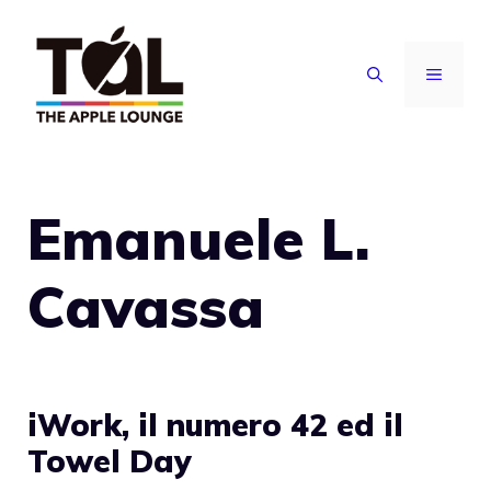
Vai
al
MENU
contenuto
Emanuele L.
Cavassa
iWork, il numero 42 ed il
Towel Day