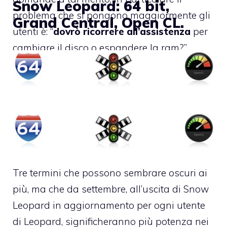
Snow Leopard: 64 bit,
problema che si pongono maggiormente gli
Grand Central, Open CL.
utenti è: “
dovrò ricorrere all’assistenza
per
cambiare il disco o espandere la ram?”
Vediamo di fare un po’ di chiarezza.
Tre termini che possono sembrare oscuri ai
più, ma che da settembre, all’uscita di Snow
Leopard in aggiornamento per ogni utente
di Leopard, significheranno più potenza nei