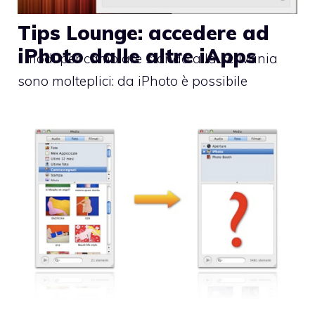
Tips Lounge: accedere ad
iPhoto dalle altre iApps
I modi per cambiare sfondo alla scrivania
sono molteplici: da iPhoto è possibile
impostare uno