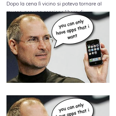
Dopo la cena lì vicino si poteva tornare al
museo, per una sessione libera di
chiacchiere su prodotti Apple, hardware e
software, anticipazioni su
iPhone OS 3.0
(da
buoni amanti Apple, ovviamente iPhone era
il telefono più presente) e tutto quello di cui
si voleva discorrere.
Dopo il salto, la galleria fotografica di
TheAppleLounge al compleanno del museo.