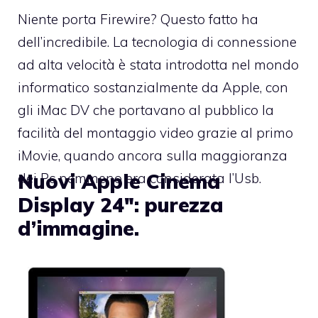
Niente porta Firewire? Questo fatto ha
dell’incredibile. La tecnologia di connessione
ad alta velocità è stata introdotta nel mondo
informatico sostanzialmente da Apple, con
gli iMac DV che portavano al pubblico la
facilità del montaggio video grazie al primo
iMovie, quando ancora sulla maggioranza
Nuovi Apple Cinema
dei Pc nemmeno era considerata l’Usb.
Display 24″: purezza
d’immagine.