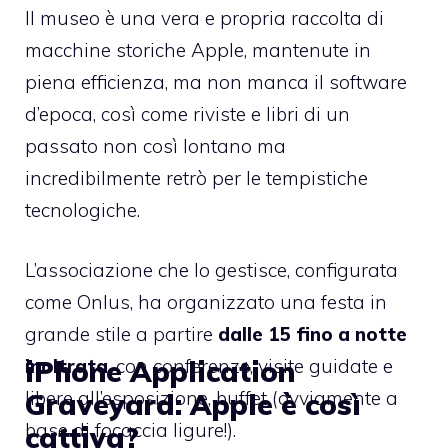
Il museo è una vera e propria raccolta di
macchine storiche Apple, mantenute in
piena efficienza, ma non manca il software
d’epoca, così come riviste e libri di un
passato non così lontano ma
incredibilmente retrò per le tempistiche
tecnologiche.
L’associazione che lo gestisce, configurata
come Onlus, ha organizzato una festa in
grande stile a partire
dalle 15 fino a notte
iPhone Application
inoltrata
, con conferenze, visite guidate e
libere all’esposizione, buffet (ovviamente a
Graveyard: Apple è così
base di focaccia ligure!).
cattiva?