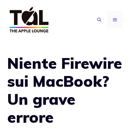
Vai
al
MENU
contenuto
Niente Firewire
sui MacBook?
Un grave
errore