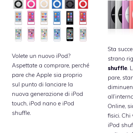
Sta succ
Volete un nuovo iPod?
strano ri
Aspettate a comprare, perché
shuffle
. 
pare che Apple sia proprio
pare, sta
sul punto di lanciare la
diminuend
nuova generazione di iPod
all’intern
touch, iPod nano e iPod
Online, s
shuffle.
fisici. Ch
iPod shuf