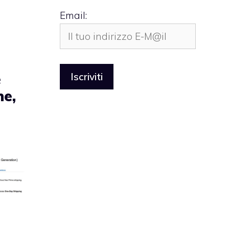
Email:
è
ne,