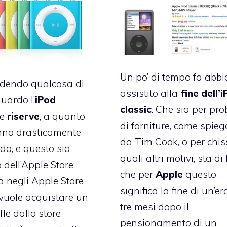
Un po’ di tempo fa abb
edendo qualcosa di
assistito alla
fine dell’
guardo l’
iPod
classic
. Che sia per
pro
Le
riserve
, a quanto
di forniture
, come spieg
nno drasticamente
da Tim Cook, o per chi
o, e questo sia
quali altri motivi, sta di 
o dell’Apple Store
che per
Apple
questo
ia negli Apple Store
significa la fine di un’er
i vuole acquistare un
tre mesi dopo il
fle dallo store
pensionamento di un