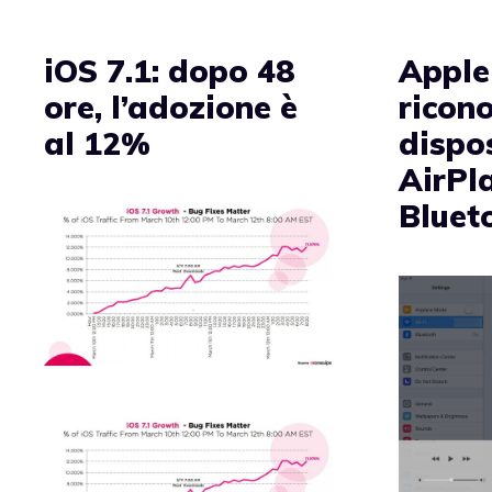
iOS 7.1: dopo 48
Apple
ore, l’adozione è
ricono
al 12%
dispos
AirPl
Bluet