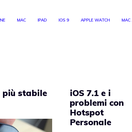
ONE
MAC
IPAD
IOS 9
APPLE WATCH
MAC
a più stabile
iOS 7.1 e i
problemi con
Hotspot
Personale