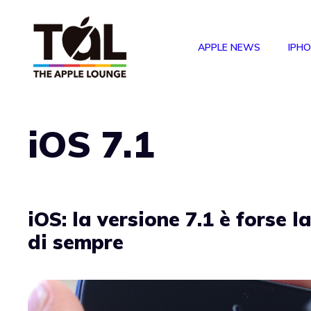
Vai
al
APPLE NEWS
IPH
contenuto
iOS 7.1
iOS: la versione 7.1 è forse l
di sempre