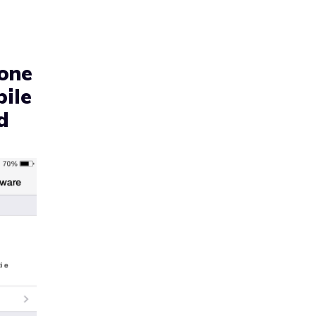
hone
bile
d