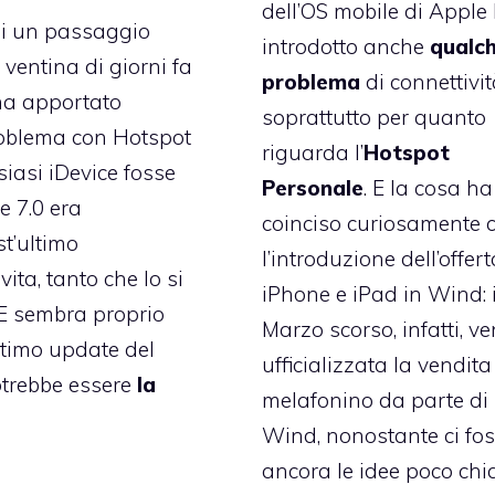
dell’OS mobile di Apple
si un passaggio
introdotto anche
qualc
 ventina di giorni fa
problema
di connettivit
 ha apportato
soprattutto per quanto
oblema
con Hotspot
riguarda l’
Hotspot
iasi iDevice fosse
Personale
. E la cosa ha
e 7.0 era
coinciso curiosamente 
st’ultimo
l’introduzione dell’offer
ta, tanto che lo si
iPhone e iPad in Wind: i
 E sembra proprio
Marzo scorso, infatti,
ve
ltimo update del
ufficializzata
la vendita
potrebbe essere
la
melafonino da parte di
Wind, nonostante ci fo
ancora le idee poco chi