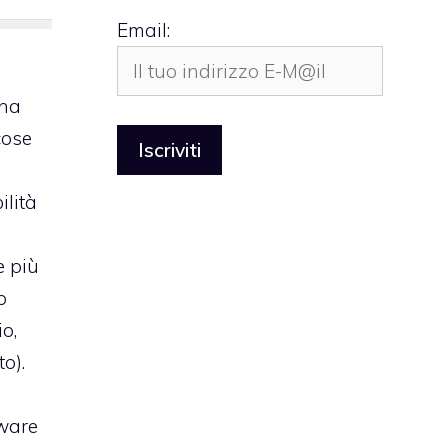
Email:
ha
cose
ilità
e più
o
o,
o).
mware