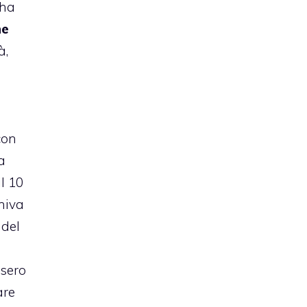
 ha
he
à,
con
ta
l 10
niva
 del
ssero
are