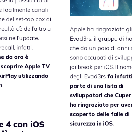
se la possibilità di
e facilmente canali
e del set-top box di
realtà c’è dell’altro a
Apple ha ringraziato gl
si nell’update.
Evad3rs, il gruppo di h
eball, infatti,
che da un paio di anni 
he da ora è
sono occupati di svilupp
 scoprire Apple TV
jailbreak per iOS. Il nom
irPlay utilizzando
degli Evad3rs
fa infatt
h
.
parte di una lista di
sviluppatori che Cuper
ha ringraziato per ave
scoperto delle falle di
e 4 con iOS
sicurezza in iOS
.