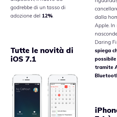
riguardas
godrebbe di un tasso di
cancellar
adozione del
12%
.
dalla hom
Apple. In 
nasconder
Daring Fir
Tutte le novità di
spiega c
iOS 7.1
possibile
tramite A
Bluetoot
iPhon