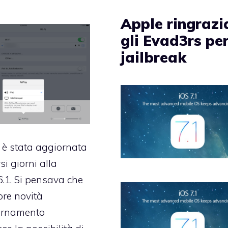
Apple ringrazi
gli Evad3rs per
jailbreak
è stata aggiornata
si giorni alla
6.1. Si pensava che
re novità
iornamento