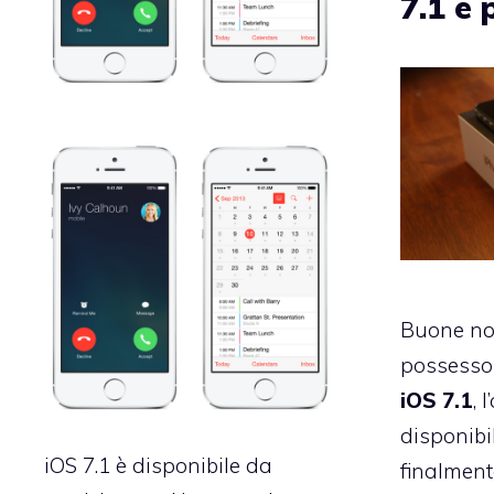
7.1 è 
Buone noti
possessor
iOS 7.1
, 
disponibil
iOS 7.1 è disponibile da
finalmente