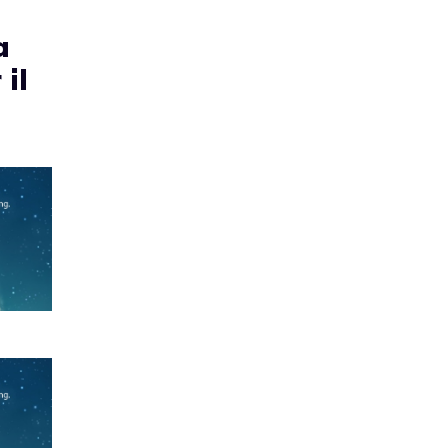
a
 il