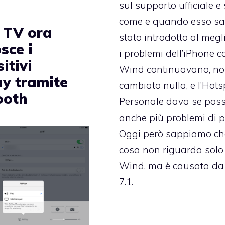
sul supporto ufficiale e
come e quando esso sa
 TV ora
stato introdotto al megl
sce i
i problemi dell’iPhone c
itivi
Wind continuavano,
no
ay tramite
cambiato nulla
, e l’Hot
ooth
Personale dava se poss
anche più problemi di p
Oggi però sappiamo ch
cosa non riguarda solo
Wind, ma è causata da
7.1.