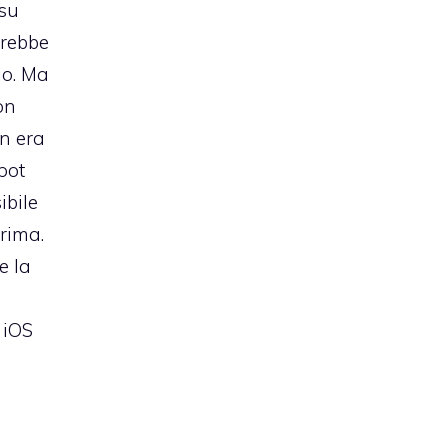
 su
rebbe
io. Ma
on
n era
spot
ibile
rima.
e la
 iOS