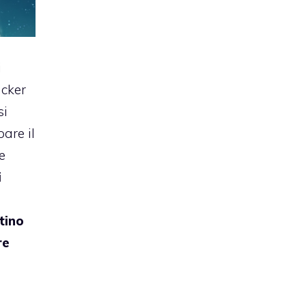
i
acker
si
are il
e
i
tino
re