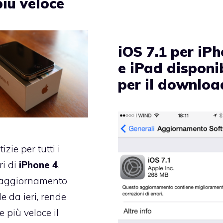
più veloce
iOS 7.1 per iP
e iPad disponi
per il downloa
zie per tutti i
i di
iPhone 4
.
l’aggiornamento
e da ieri, rende
 più veloce il