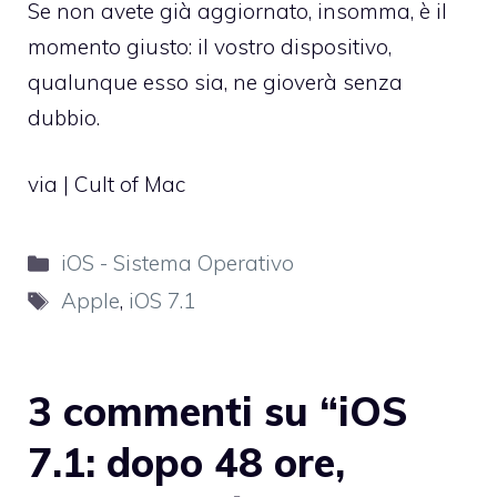
Se non avete già aggiornato, insomma, è il
momento giusto: il vostro dispositivo,
qualunque esso sia, ne gioverà senza
dubbio.
via |
Cult of Mac
Categorie
iOS - Sistema Operativo
Tag
Apple
,
iOS 7.1
3 commenti su “iOS
7.1: dopo 48 ore,