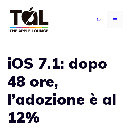
Vai
al
MENU
contenuto
iOS 7.1: dopo
48 ore,
l’adozione è al
12%