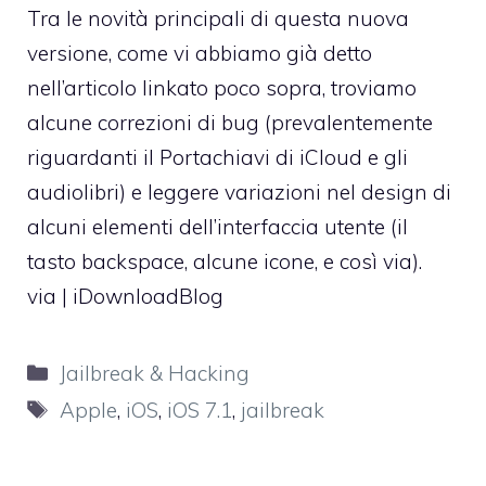
Tra le novità principali di questa nuova
versione, come vi abbiamo già detto
nell’articolo linkato poco sopra, troviamo
alcune correzioni di bug (prevalentemente
riguardanti il Portachiavi di iCloud e gli
audiolibri) e leggere variazioni nel design di
alcuni elementi dell’interfaccia utente (il
tasto backspace, alcune icone, e così via).
via |
iDownloadBlog
Categorie
Jailbreak & Hacking
Tag
Apple
,
iOS
,
iOS 7.1
,
jailbreak