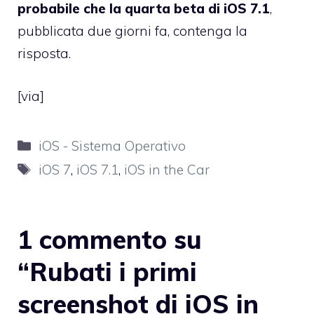
probabile che la quarta beta di iOS 7.1
,
pubblicata due giorni fa, contenga la
risposta.
[
via
]
Categorie
iOS - Sistema Operativo
Tag
iOS 7
,
iOS 7.1
,
iOS in the Car
1 commento su
“Rubati i primi
screenshot di iOS in