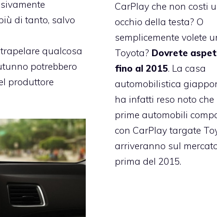
essivamente
CarPlay che non costi 
più di tanto, salvo
occhio della testa? O
semplicemente volete 
 trapelare qualcosa
Toyota?
Dovrete aspet
autunno potrebbero
fino al 2015
. La casa
del produttore
automobilistica giappo
ha infatti reso noto che 
prime automobili compat
con CarPlay targate To
arriveranno sul mercat
prima del 2015.