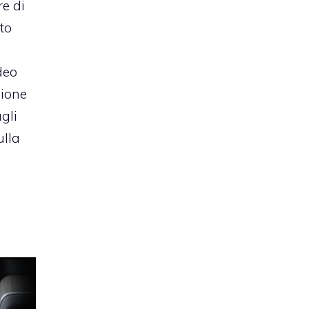
re di
to
a
deo
zione
gli
ulla
l