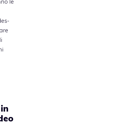
nno le
des-
tare
i
hi
in
ideo