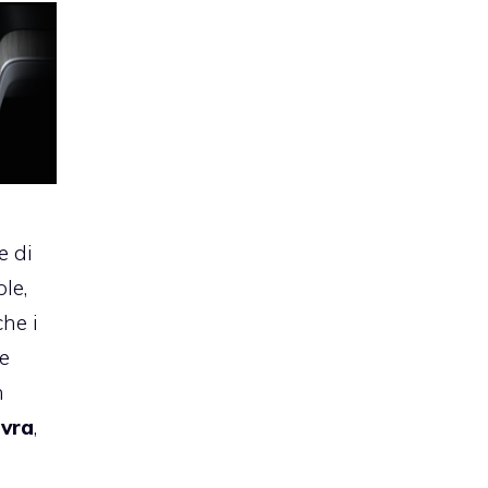
e di
ple
,
che i
le
n
evra
,