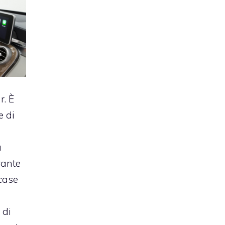
r. È
e di
i
a
rante
 case
o
 di