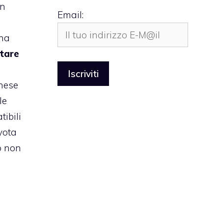
un
Email:
una
tare
nese
le
ibili
yota
o non