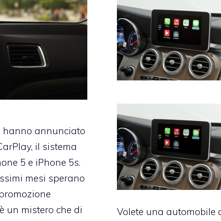
i
hanno annunciato
 CarPlay
, il sistema
hone 5 e iPhone 5s.
rossimi mesi sperano
a promozione
 è un mistero che di
Volete una automobile 