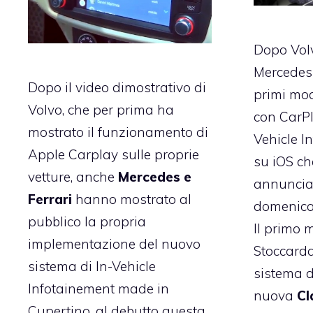
Dopo
Vol
Mercedes
Dopo il
video dimostrativo di
primi mod
Volvo
, che per prima ha
con CarPla
mostrato il funzionamento di
Vehicle I
Apple Carplay
sulle proprie
su iOS ch
vetture, anche
Mercedes e
annunciat
Ferrari
hanno mostrato al
domenica
pubblico la propria
Il primo 
implementazione del nuovo
Stoccarda
sistema di In-Vehicle
sistema d
Infotainement made in
nuova
Cl
Cupertino, al debutto questa