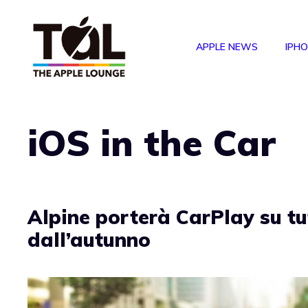
Vai
al
APPLE NEWS
IPH
contenuto
iOS in the Car
Alpine porterà CarPlay su tu
dall’autunno