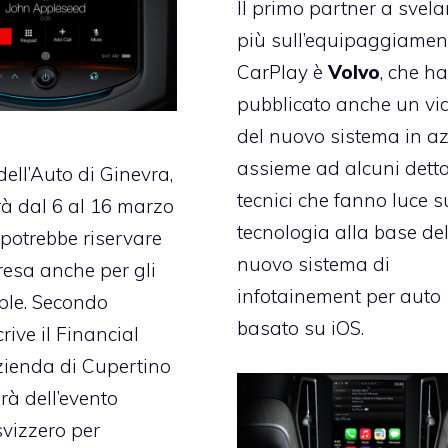
Il primo partner a svela
più sull’equipaggiamen
CarPlay è
Volvo
, che h
pubblicato anche un vi
del nuovo sistema in a
assieme ad alcuni detta
dell’Auto di Ginevra,
tecnici che fanno luce s
rrà dal 6 al 16 marzo
tecnologia alla base de
 potrebbe riservare
nuovo sistema di
esa anche per gli
infotainement per auto
ple. Secondo
basato su iOS.
crive il Financial
zienda di Cupertino
rà dell’evento
 svizzero per