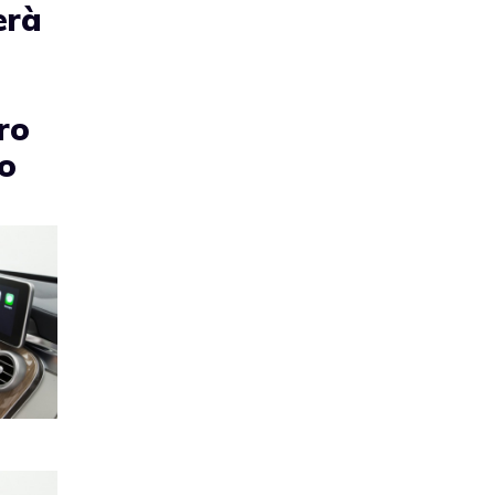
erà
ro
no