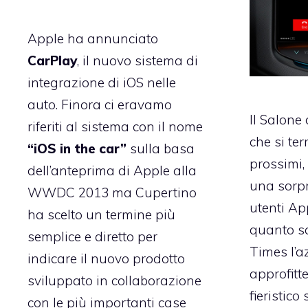
Apple ha annunciato
CarPlay
, il nuovo sistema di
integrazione di iOS nelle
auto. Finora ci eravamo
Il Salone 
riferiti al sistema con il nome
che si te
“iOS in the car”
sulla basa
prossimi,
dell’anteprima di Apple alla
una sorpr
WWDC 2013 ma Cupertino
utenti Ap
ha scelto un termine più
quanto
s
semplice e diretto per
Times
l’a
indicare il nuovo prodotto
approfitte
sviluppato in collaborazione
fieristico
con le più importanti case