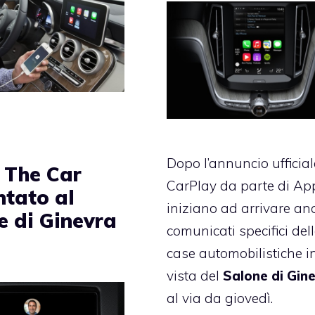
Dopo l’annuncio ufficial
n The Car
CarPlay da parte di Ap
ntato al
iniziano ad arrivare an
e di Ginevra
comunicati specifici del
case automobilistiche i
vista del
Salone di Gin
al via da giovedì.