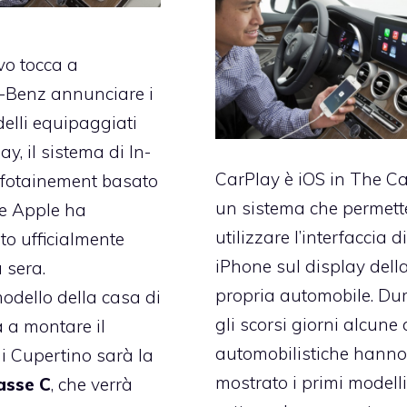
vo
tocca a
-Benz annunciare i
elli equipaggiati
y, il sistema di In-
CarPlay è iOS in The Ca
nfotainement basato
un sistema che permett
e Apple ha
utilizzare l’interfaccia d
o ufficialmente
iPhone sul display dell
 sera.
propria automobile. Du
modello della casa di
gli scorsi giorni alcune
 a montare il
automobilistiche hann
i Cupertino sarà la
mostrato i primi modelli
asse C
, che verrà