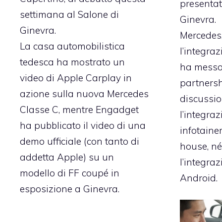
presentat
settimana al Salone di
Ginevra.
Ginevra.
Mercedes,
La casa automobilistica
l’integra
tedesca ha mostrato un
ha messo 
video di Apple Carplay in
partnersh
azione sulla nuova Mercedes
discussio
Classe C, mentre
Engadget
l’integraz
ha pubblicato
il video di una
infotaine
demo ufficiale (con tanto di
house, né
addetta Apple) su un
l’integraz
modello di FF coupé in
Android.
esposizione a Ginevra.