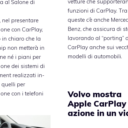
vetture che supportera
a al Salone di
funzioni di CarPlay. Tra
queste c’è anche Merce
 nel presentare
Benz, che assicura di s
zione con CarPlay,
lavorando al “porting” d
in chiaro che la
CarPlay anche sui vecc
ip non metterà in
modelli di automobili.
ne né i piani per
ione dei sistemi di
ment realizzati in-
 quelli per
Volvo mostra
ione con i telefoni
Apple CarPlay 
azione in un v