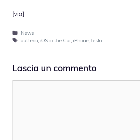
[
via
]
Categorie
News
Tag
batteria
,
iOS in the Car
,
iPhone
,
tesla
Lascia un commento
Commento