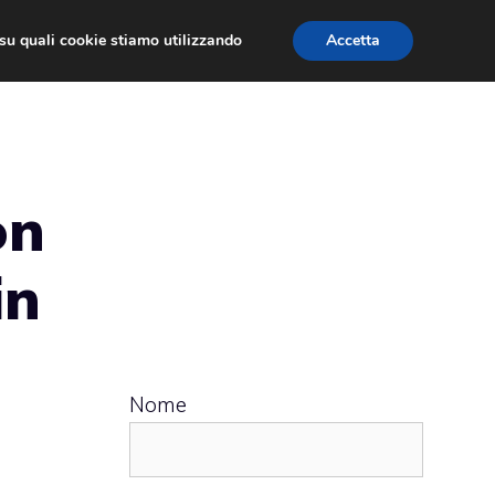
ù su quali cookie stiamo utilizzando
Accetta
 APPS
RECENSIONI
APPROFONDIMENTO
on
in
Nome