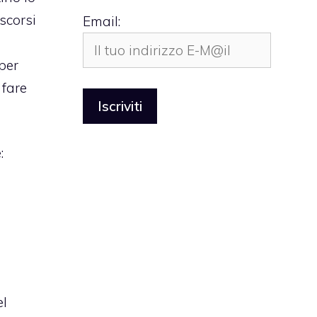
scorsi
Email:
per
 fare
:
el