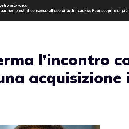
nostro sito web.
banner, presti il consenso all’uso di tutti i cookie. Puoi scoprire di pi
ONE
MAC
IPAD
IOS 9
APPLE WATCH
MAC
rma l’incontro c
na acquisizione 