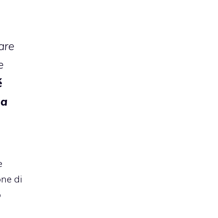
are
e
é
 a
e
one di
o