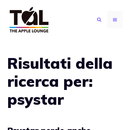
Vai
al
MENU
contenuto
Risultati della
ricerca per:
psystar