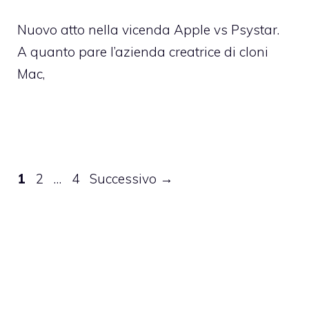
Nuovo atto nella vicenda Apple vs Psystar.
A quanto pare l’azienda creatrice di cloni
Mac,
Pagina
Pagina
Pagina
1
2
…
4
Successivo
→