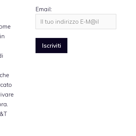
Email:
 come
in
di
 che
cato
ivare
ora.
T&T