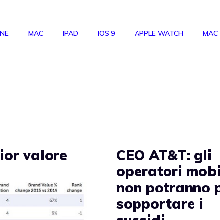
ONE
MAC
IPAD
IOS 9
APPLE WATCH
MAC
ior valore
CEO AT&T: gli
operatori mobi
non potranno 
sopportare i
sussidi