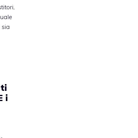
itori,
tuale
 sia
ti
 i