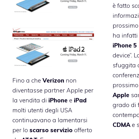
è fatto s
informazi
prossim
ha infatt
iPhone
5
device”. L
sfuggita 
conferenz
Fino a che
Verizon
non
prossimo
diventasse partner Apple per
Apple
sar
la vendita di
iPhone
e
iPad
grado di 
molti utenti degli USA
contempo
continuavano a lamentarsi
CDMA
e s
per lo
scarso servizio
offerto