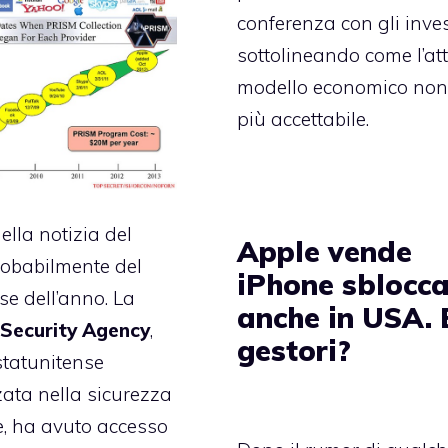
conferenza con gli invest
sottolineando come l’at
modello economico non
più accettabile.
della notizia del
Apple vende
robabilmente del
iPhone sblocca
se dell’anno. La
anche in USA. E
Security
Agency
,
gestori?
tatunitense
zata nella sicurezza
, ha avuto accesso