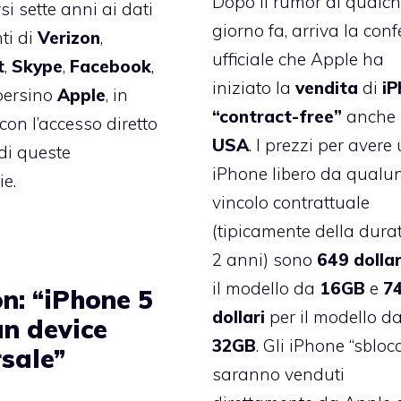
Dopo il
rumor
di qualc
si sette anni ai dati
giorno fa, arriva la con
ti di
Verizon
,
ufficiale che Apple ha
t
,
Skype
,
Facebook
,
iniziato la
vendita
di
iP
persino
Apple
, in
“contract-free”
anche 
 con l’accesso diretto
USA
. I prezzi per avere
 di queste
iPhone libero da qualu
e.
vincolo contrattuale
(tipicamente della dura
2 anni) sono
649 dollar
il modello da
16GB
e
7
n: “iPhone 5
dollari
per il modello d
un device
32GB
. Gli iPhone “sblocc
rsale”
saranno venduti