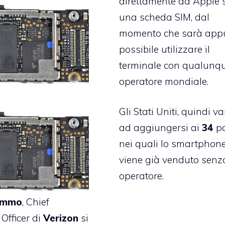
direttamente da Apple
una scheda SIM, dal
momento che sarà app
possibile utilizzare il
terminale con qualunq
operatore mondiale.
Gli Stati Uniti, quindi v
ad aggiungersi ai
34
pa
nei quali lo smartphon
viene già venduto senz
operatore.
ammo
, Chief
 Officer di
Verizon
si