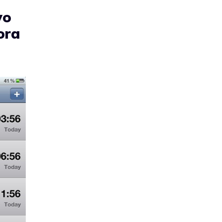
vo
ora