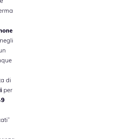
he
ferma
hone
negli
 un
nque
ta di
i
per
49
a
ati”