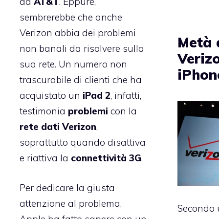
da
AT&T
. Eppure,
sembrerebbe che anche
Verizon abbia dei problemi
Metà d
non banali da risolvere sulla
Veriz
sua rete. Un numero non
iPhon
trascurabile di clienti che ha
acquistato un
iPad 2
, infatti,
testimonia
problemi
con la
rete dati Verizon
,
soprattutto quando disattiva
e riattiva la
connettività 3G
.
Per dedicare la giusta
attenzione al problema,
Secondo 
Apple ha fatto sapere con un