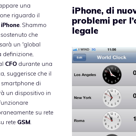
cappare una
iPhone, di nuo
one riguardo il
problemi per l’
o
iPhone
. Shammo
legale
i sostenuto che
sarà un “global
a definizione,
al
CFO
durante una
a, suggerisce che il
 smartphone di
à un dispositivo in
funzionare
raneamente su rete
u rete
GSM
.