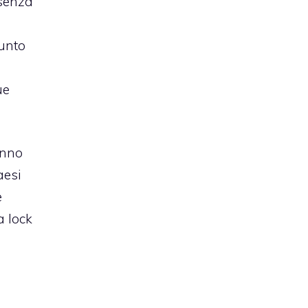
 senza
unto
ue
anno
esi
e
a lock