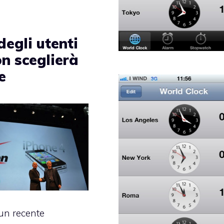
egli utenti
on sceglierà
e
un recente