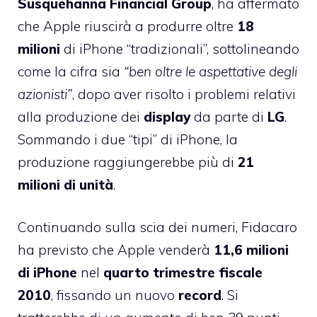
Susquehanna
Financial
Group
, ha affermato
che Apple riuscirà a produrre oltre
18
milioni
di iPhone “tradizionali”, sottolineando
come la cifra sia
“ben oltre le aspettative degli
azionisti”
, dopo aver risolto i problemi relativi
alla produzione dei
display
da parte di
LG
.
Sommando i due “tipi” di iPhone, la
produzione raggiungerebbe più di
21
milioni di unità
.
Continuando sulla scia dei numeri, Fidacaro
ha previsto che Apple venderà
11,6 milioni
di iPhone
nel
quarto
trimestre
fiscale
2010
, fissando un nuovo
record
. Si