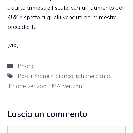
quarto trimestre fiscale, con un aumento del
45% rispetto a quelli venduti nel trimestre
precedente.
[
via
]
Categorie
iPhone
Tag
iPad
,
iPhone 4 bianco
,
iphone cdma
,
iPhone verizon
,
USA
,
verizon
Lascia un commento
Commento