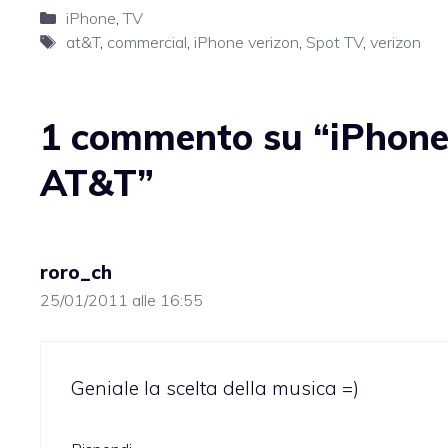
Categorie
iPhone
,
TV
Tag
at&T
,
commercial
,
iPhone verizon
,
Spot TV
,
verizon
1 commento su “iPhone 
AT&T”
roro_ch
25/01/2011 alle 16:55
Geniale la scelta della musica =)