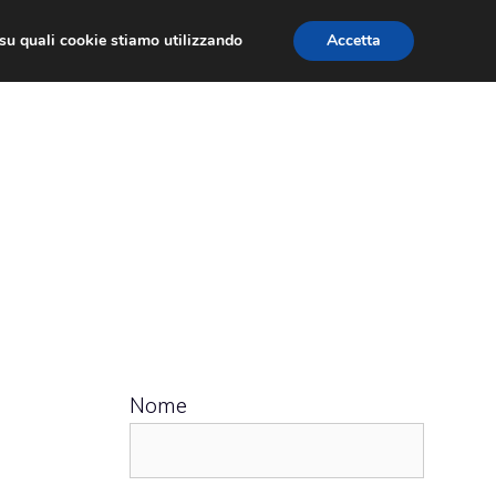
ù su quali cookie stiamo utilizzando
Accetta
 APPS
RECENSIONI
APPROFONDIMENTO
d
Nome