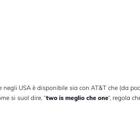
e negli USA è disponibile sia con AT&T che (da poc
me si suol dire, “
t
wo is meglio che one
“, regola ch