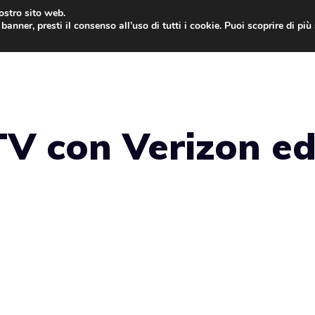
nostro sito web.
banner, presti il consenso all’uso di tutti i cookie. Puoi scoprire di pi
ONE
MAC
IPAD
IOS 9
APPLE WATCH
MAC
TV con Verizon e