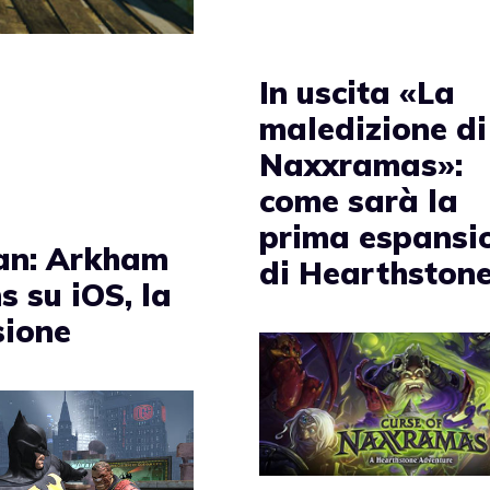
In uscita «La
maledizione di
Naxxramas»:
come sarà la
prima espansi
n: Arkham
di Hearthston
s su iOS, la
sione