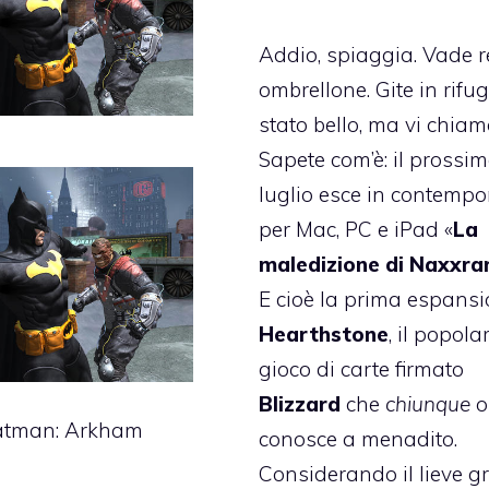
Addio, spiaggia. Vade re
ombrellone. Gite in rifug
stato bello, ma vi chiamo
Sapete com’è: il prossi
luglio esce in contemp
per Mac, PC e iPad «
La
maledizione di Naxxr
E cioè la prima espansi
Hearthstone
, il popola
gioco di carte firmato
Blizzard
che
chiunque
o
atman: Arkham
conosce a menadito.
Considerando il lieve g