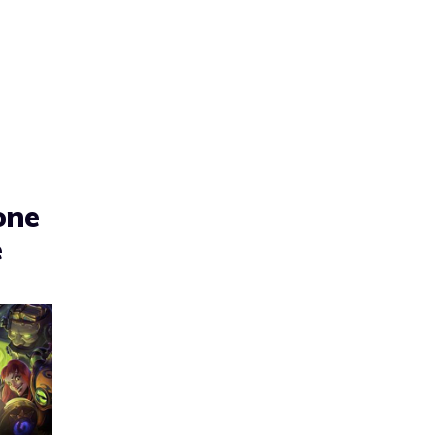
one
e