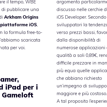
e il tempo, WBE
argomento particolarm
 di pubblicare una
discusso nelle cerchie d
di
Arkham Origins
iOS Developer. Secondo
 piattaforme iOS
,
sviluppatori la tendenz
n la formula free-to-
verso prezzi bassi, favo
 l’abbiamo scaricata
dalla disponibilità di
ata per voi.
numerose applicazioni 
qualità a soli 0,89€, re
difficile prezzare in ma
più equa quelle applica
amer,
che abbiano richiesto
d iPad per i
un’impegno di sviluppo
maggiore e più costoso
i Gameloft
A tal proposito
l’esperi