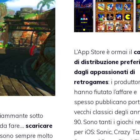
L’App Store è ormai il
c
di distribuzione prefer
dagli appassionati di
retrogames
: i produttor
hanno fiutato l’affare e
spesso pubblicano port
vecchi classici degli an
fiammante sotto
90. Sono tanti i giochi r
 da fare….
scaricare
per iOS: Sonic, Crazy Tax
o sono sempre molto