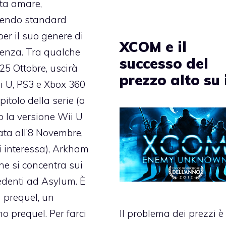
tta amare,
endo standard
per il suo genere di
XCOM e il
enza. Tra qualche
successo del
. 25 Ottobre, uscirà
prezzo alto su
i U, PS3 e Xbox 360
apitolo della serie (a
ro la versione Wii U
ta all’8 Novembre,
 interessa), Arkham
che si concentra sui
cedenti ad Asylum. È
 prequel, un
o prequel. Per farci
Il problema dei prezzi è