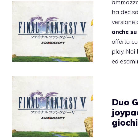
ammazzar
ha deciso
versione 
anche su
offerta co
play. Noi
ed esamin
Duo G
joypa
gioch