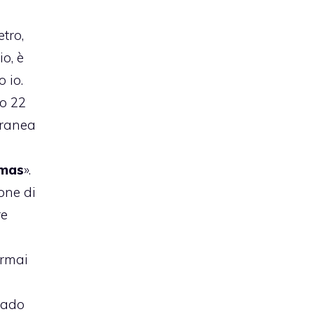
tro,
io, è
 io.
mo 22
oranea
amas
».
one di
re
rmai
rado