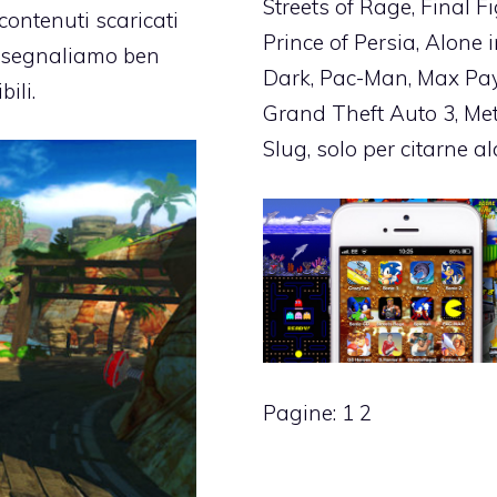
Streets of Rage, Final Fi
contenuti scaricati
Prince of Persia, Alone 
vi segnaliamo ben
Dark, Pac-Man, Max Pa
ili.
Grand Theft Auto 3, Me
Slug, solo per citarne al
Pagine:
1
2