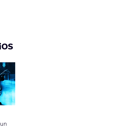
 iOS
 un