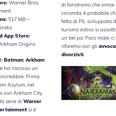
re:
Warner Bros.
di fanatismo che ormai 
nment
circonda, è probabile ch
ne:
517 MB –
fetta di PIL sviluppata 
ratis
turismo estivo si assotti
 App Store:
un bel po’. Poco male: ci
Arkham Origins
rifaremo con gli
avvoca
divorzisti
.
di
Batman: Arkham
e ha riscosso un
incredibile. Prima
am Asylum, nel
oi con Arkham City
la serie di
Warner
tertainment
si è