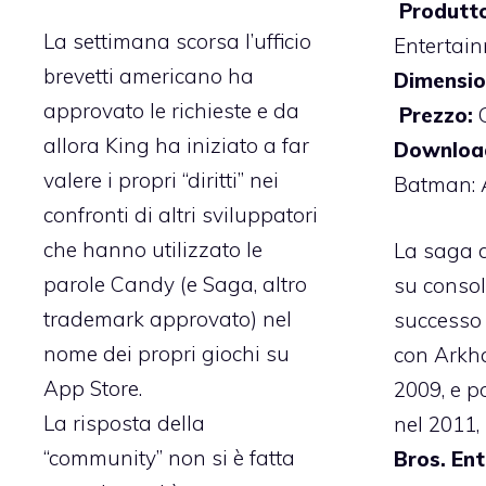
Produtto
La settimana scorsa l’ufficio
Entertai
brevetti americano ha
Dimensio
approvato le richieste e da
Prezzo:
G
allora King ha iniziato a far
Download
valere i propri “diritti” nei
Batman: 
confronti di altri sviluppatori
che hanno utilizzato le
La saga 
parole Candy (e Saga, altro
su consol
trademark approvato) nel
successo 
nome dei propri giochi su
con Arkh
App Store.
2009, e p
La risposta della
nel 2011, 
“community” non si è fatta
Bros. En