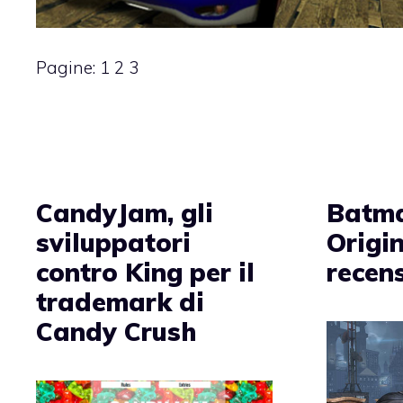
Pagine:
1
2
3
CandyJam, gli
Batma
sviluppatori
Origin
contro King per il
recen
trademark di
Candy Crush