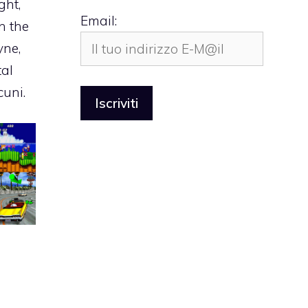
ght,
Email:
in the
yne,
tal
cuni.