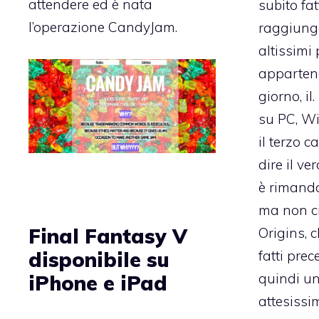
attendere ed è nata
subito fa
l’operazione
CandyJam
.
raggiung
altissimi 
apparten
giorno, il
su PC, Wi
il terzo c
dire il ve
è rimanda
ma non ci
Final Fantasy V
Origins, 
fatti pre
disponibile su
quindi un
iPhone e iPad
attesissim