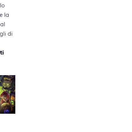
lo
e la
dal
gli di
ti