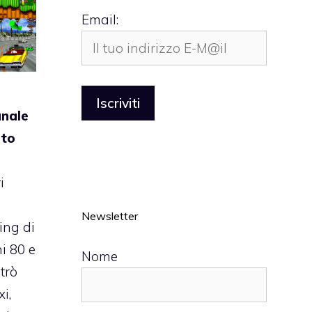
Email:
anale
ito
i
Newsletter
ing di
ni 80 e
Nome
etrò
i,