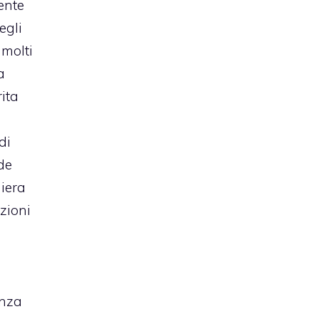
ente
egli
 molti
a
rita
di
nde
niera
zioni
.
enza