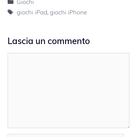
Categorie
Giochi
Tag
giochi iPad
,
giochi iPhone
Lascia un commento
Commento