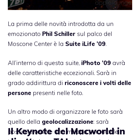
La prima delle novità introdotta da un
emozionato
Phil Schiller
sul palco del
Moscone Center è la
Suite iLife ’09
.
All’interno di questa suite,
iPhoto ’09
avrà
delle caratteristiche eccezionali. Sarà in
grado addirittura di
riconoscere i volti delle
persone
presenti nelle foto.
Un altro modo di organizzare le foto sarà
quello della
geolocalizzazione
: sarà
Il Keynote del Macworld in
possibile vedere una mappa per tutte le