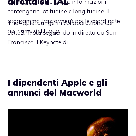
diretta su TAL
immagini che nelle loro informazioni
contengono latitudine e longitudine. Il
programma trasformerà poi le coordinate
TheAppleLounge, in collaborazione con
nel nome del luogo.
setteB.IT, sta seguendo in diretta da San
Francisco il Keynote di
I dipendenti Apple e gli
annunci del Macworld