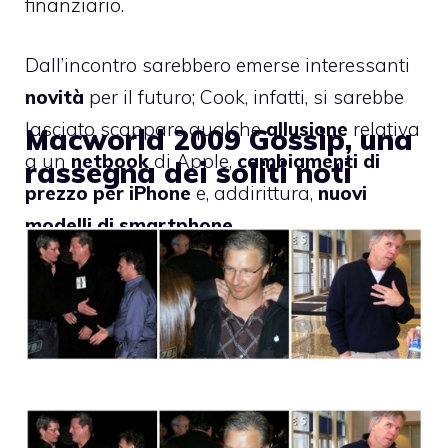
finanziario.
Dall’incontro sarebbero emerse interessanti
novità
per il futuro; Cook, infatti, si sarebbe
lasciato scappare qualche
allusione
relativa
Macworld 2009 Gossip, una
a un
netbook
di Apple,
cambiamenti di
rassegna dei soliti noti
prezzo per iPhone
e, addirittura,
nuovi
modelli di smartphone
.