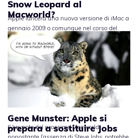
Snow Leopard al
Macworld?
Apple lancerà una nuova versione di iMac a
gennaio 2009 o comunque nel corso del
Gene Munster: Apple si
prepara a sostituire Jobs
Il keynote del prossimo Macworld,
nonostante l’assenza di Steve Jobs, potrebbe