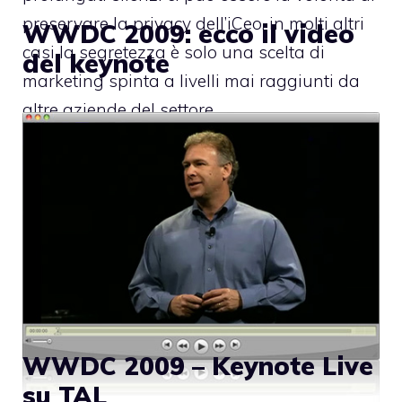
preservare la privacy dell’iCeo, in molti altri
WWDC 2009: ecco il video
casi la segretezza è solo una scelta di
del keynote
marketing spinta a livelli mai raggiunti da
altre aziende del settore.
WWDC 2009 – Keynote Live
su TAL