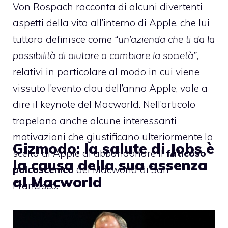
Von Rospach racconta di alcuni divertenti
aspetti della vita all’interno di Apple, che lui
tuttora definisce come
“un’azienda che ti da la
possibilità di aiutare a cambiare la società”
,
relativi in particolare al modo in cui viene
vissuto l’evento clou dell’anno Apple, vale a
dire il keynote del Macworld. Nell’articolo
trapelano anche alcune interessanti
motivazioni che giustificano ulteriormente la
Gizmodo: la salute di Jobs è
scelta di Apple di abbandonare il
faticoso
la causa della sua assenza
palcoscenico
del Macworld di San
al Macworld
Francisco.