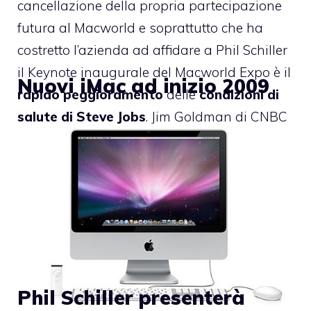
cancellazione della propria partecipazione
futura al Macworld e soprattutto che ha
costretto l’azienda ad affidare a Phil Schiller
il Keynote inaugurale del Macworld Expo è il
Nuovi iMac ad inizio 2009
rapido peggioramento
delle
condizioni di
salute di Steve Jobs
. Jim Goldman di CNBC
nella serata di ieri sera ha smentito questo
rumor.
Phil Schiller presenterà