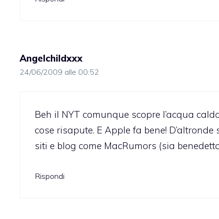
Angelchildxxx
24/06/2009 alle 00:52
Beh il NYT comunque scopre l’acqua calda p
cose risapute. E Apple fa bene! D’altronde
siti e blog come MacRumors (sia benedetto) e
Rispondi