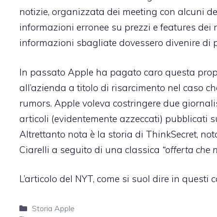
notizie, organizzata dei meeting con alcuni de
informazioni erronee su prezzi e features dei nu
informazioni sbagliate dovessero divenire di 
In passato Apple ha pagato caro questa propr
all’azienda a titolo di risarcimento nel caso c
rumors. Apple voleva costringere due giornalisti
articoli (evidentemente azzeccati) pubblicati su
Altrettanto nota è la storia di
ThinkSecret
, no
Ciarelli a seguito di una classica
“offerta che n
L’articolo del NYT, come si suol dire in questi 
Categorie
Storia Apple