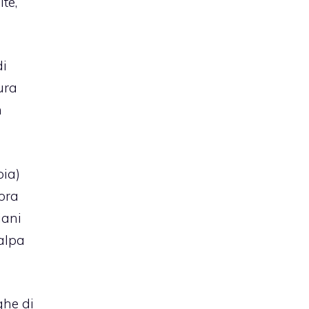
lte,
di
ura
n
oia)
cora
iani
talpa
ghe di