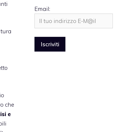
unti
Email:
ltura
etto
io
ro che
isi e
ili