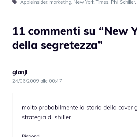
Tag
AppleInsider
,
marketing
,
New York Times
,
Phil Schiller
11 commenti su “New Yo
della segretezza”
gianji
24/06/2009 alle 00:47
molto probabilmente la storia della cover
strategia di shiller..
Rispondi