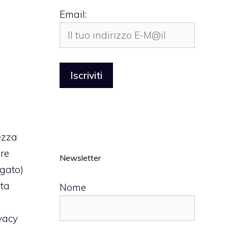
Email:
ezza
are
Newsletter
egato
)
ita
Nome
ivacy