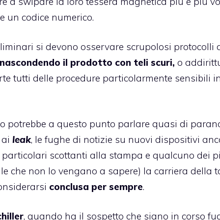
ltre a swipare la loro tessera magnetica più e più vo
re un codice numerico.
liminari si devono osservare scrupolosi protocolli 
nascondendo il prodotto con teli scuri,
o addiritt
e tutti delle procedure particolarmente sensibili i
no potrebbe a questo punto parlare quasi di paran
 ai
leak
, le fughe di notizie su nuovi dispositivi an
a particolari scottanti alla stampa e qualcuno dei p
ile che non lo vengano a sapere) la carriera della 
considerarsi
conclusa per sempre
.
hiller
, quando ha il sospetto che siano in corso fu