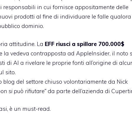
i responsabili in cui fornisce appositamente delle
ovi prodotti al fine di individuare le falle qualora 
pubblico dominio.
ia attitudine. La
EFF riusci a spillare 700.000$
he la vedeva contrapposta ad AppleInsider, il noto s
 di AI a rivelare le proprie fonti all’origine di alcu
l sito.
to blog del settore chiuso volontariamente da Nick
on si può rifiutare”
da parte dell’azienda di Cuperti
casi, è un must-read.