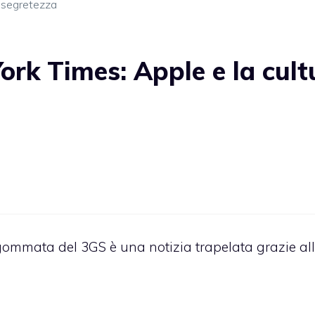
,
segretezza
rk Times: Apple e la cult
 gommata del 3GS è una notizia trapelata grazie al