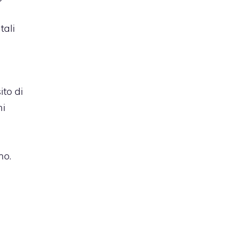
tali
ito di
ni
no.