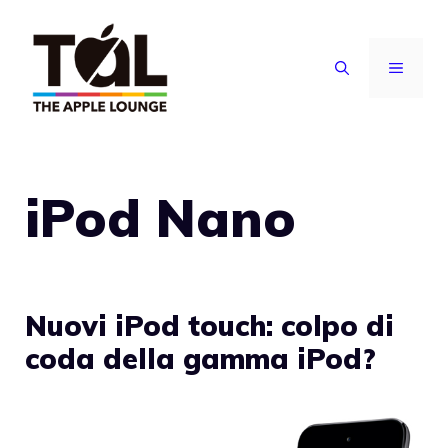
Vai
al
MENU
contenuto
iPod Nano
Nuovi iPod touch: colpo di
coda della gamma iPod?