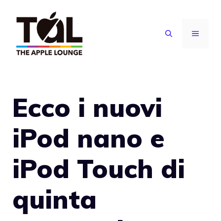
Vai
al
MENU
contenuto
Ecco i nuovi
iPod nano e
iPod Touch di
quinta