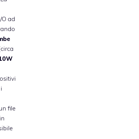
 I/O ad
ivando
ambe
(circa
10W
sitivi
i
n file
in
ibile