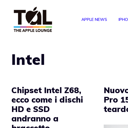
Vai
al
APPLE NEWS
IPH
contenuto
Intel
Chipset Intel Z68,
Nuov
ecco come i dischi
Pro 15
HD e SSD
teardo
andranno a
braccetto