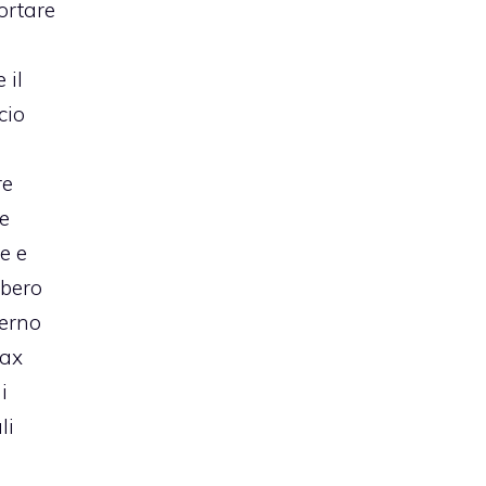
portare
i
 il
cio
re
e
le e
bbero
verno
tax
i
li