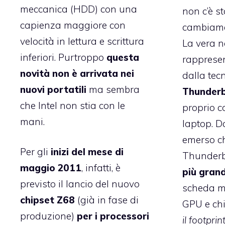
meccanica (HDD) con una
non c’è s
capienza maggiore con
cambiame
velocità in lettura e scrittura
La vera n
inferiori. Purtroppo
questa
rapprese
novità non è arrivata nei
dalla tec
nuovi portatili
ma sembra
Thunderb
che Intel non stia con le
proprio c
mani.
laptop. D
emerso che
Per gli
inizi del mese di
Thunderbo
maggio 2011
, infatti, è
più gran
previsto il lancio del nuovo
scheda m
chipset Z68
(già in fase di
GPU e chi
produzione)
per i processori
il footprin