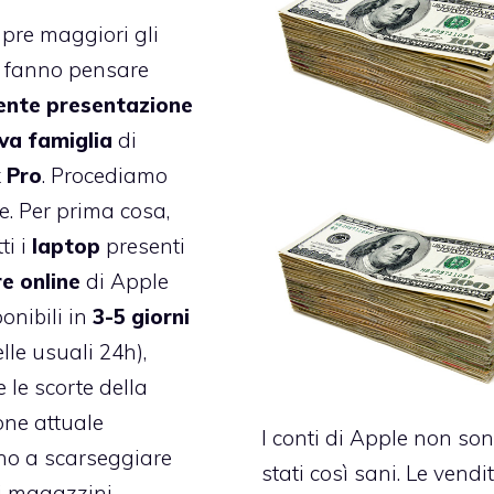
pre maggiori gli
 fanno pensare
ente presentazione
va famiglia
di
 Pro
. Procediamo
e. Per prima cosa,
tti i
laptop
presenti
re
online
di Apple
onibili
in
3-5 giorni
lle usuali 24h),
 le scorte della
ne attuale
I conti di Apple non so
no a scarseggiare
stati così sani. Le vendi
i magazzini