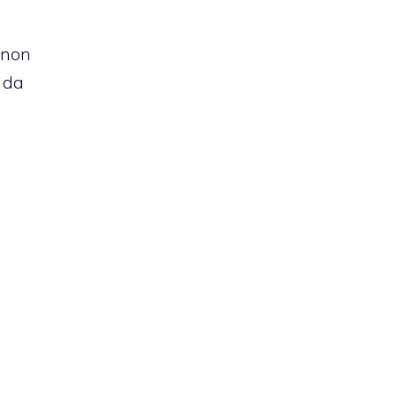
 non
 da