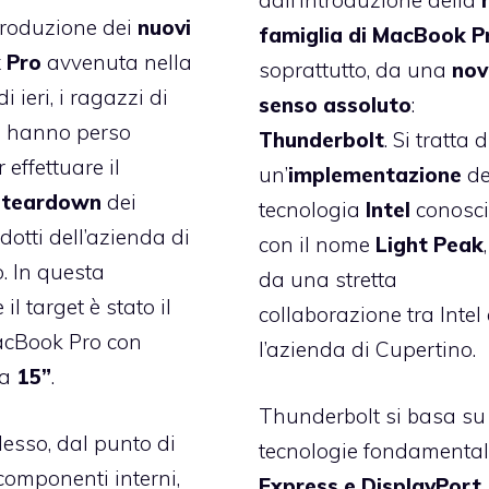
dall’introduzione della
troduzione dei
nuovi
famiglia di MacBook P
 Pro
avvenuta nella
soprattutto, da una
nov
i ieri, i ragazzi di
senso assoluto
:
 hanno perso
Thunderbolt
. Si tratta d
effettuare il
un’
implementazione
de
o
teardown
dei
tecnologia
Intel
conosci
dotti dell’azienda di
con il nome
Light Peak
. In questa
da una stretta
il target è stato il
collaborazione tra Intel 
cBook Pro con
l’azienda di Cupertino.
da
15”
.
Thunderbolt si basa su
esso, dal punto di
tecnologie fondamental
 componenti interni,
Express e DisplayPort