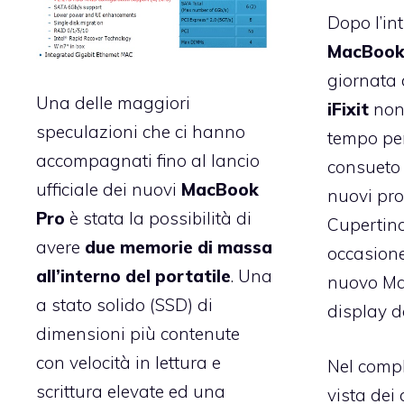
Dopo l’in
MacBook
giornata d
Una delle maggiori
iFixit
non
speculazioni che ci hanno
tempo per 
accompagnati fino al lancio
consuet
ufficiale dei nuovi
MacBook
nuovi pro
Pro
è stata la possibilità di
Cupertino
avere
due memorie di massa
occasione 
all’interno del portatile
. Una
nuovo Ma
a stato solido (SSD) di
display 
dimensioni più contenute
con velocità in lettura e
Nel compl
scrittura elevate ed una
vista dei