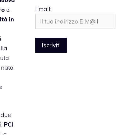
nuova
Email:
ro
e,
ità in
i
lla
uta
, nata
e
 due
i:
PCI
. La