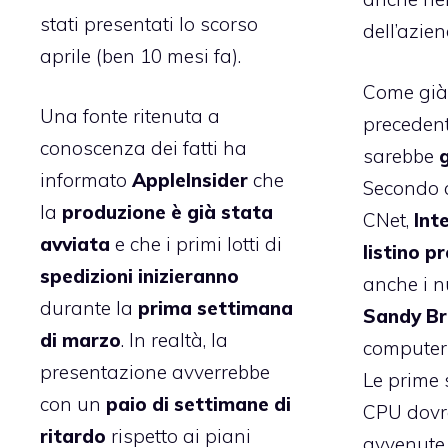
stati presentati lo scorso
dell’azie
aprile (ben 10 mesi fa).
Come già 
Una fonte ritenuta a
precedent
conoscenza dei fatti ha
sarebbe
informato
AppleInsider
che
Secondo 
la
produzione è già stata
CNet
,
Inte
avviata
e che i primi lotti di
listino pr
spedizioni
inizieranno
anche i n
durante la
prima settimana
Sandy Br
di marzo
. In realtà, la
computer po
presentazione avverrebbe
Le prime 
con un
paio di settimane di
CPU dovr
ritardo
rispetto ai piani
avvenute 