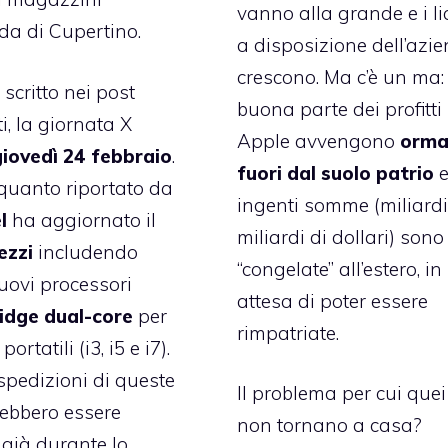
vanno alla grande e i li
nda di Cupertino.
a disposizione dell’azi
crescono. Ma c’è un ma:
scritto nei post
buona parte dei profitti
i, la giornata X
Apple avvengono
orma
giovedì 24 febbraio
.
fuori dal suolo patrio
quanto riportato da
ingenti somme (miliardi
l
ha aggiornato il
miliardi di dollari) sono
ezzi
includendo
“congelate” all’estero, in
uovi processori
attesa di poter essere
idge dual-core
per
rimpatriate.
rtatili (i3, i5 e i7).
spedizioni di queste
Il problema per cui quei
ebbero essere
non tornano a casa?
già durante lo