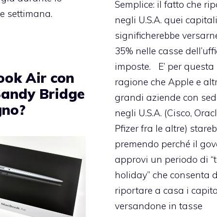
Semplice: il fatto che ri
ne settimana.
negli U.S.A. quei capital
significherebbe versarne
35% nelle casse dell’uffi
imposte. E’ per questa
ok Air con
ragione che Apple e alt
andy Bridge
grandi aziende con sed
gno?
negli U.S.A. (Cisco, Orac
Pfizer fra le altre)
stare
premendo
perché il go
approvi un periodo di “
holiday” che consenta d
riportare a casa i capita
versandone in tasse