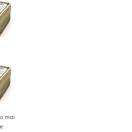
no mai
te