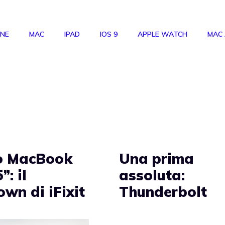
ONE
MAC
IPAD
IOS 9
APPLE WATCH
MAC
o MacBook
Una prima
”: il
assoluta:
wn di iFixit
Thunderbolt