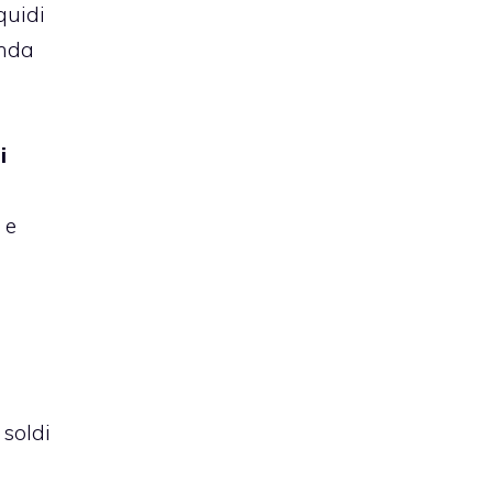
quidi
enda
i
e
 e
 soldi