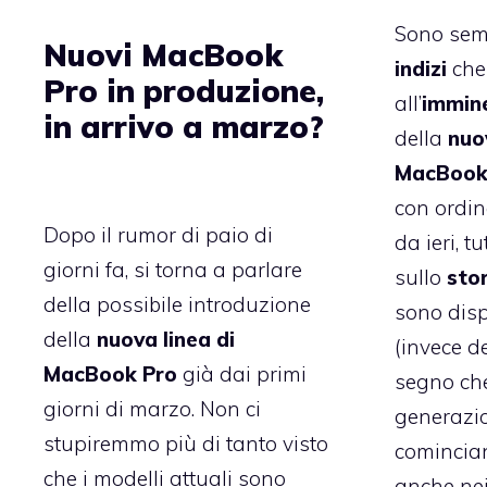
Sono sem
Nuovi MacBook
indizi
che
Pro in produzione,
all’
immin
in arrivo a marzo?
della
nuo
MacBook
con ordin
Dopo il rumor di
paio di
da ieri, tu
giorni fa
, si torna a parlare
sullo
sto
della possibile introduzione
sono disp
della
nuova linea di
(invece de
MacBook Pro
già dai primi
segno che
giorni di marzo. Non ci
generazio
stupiremmo più di tanto visto
comincia
che i modelli attuali sono
anche ne