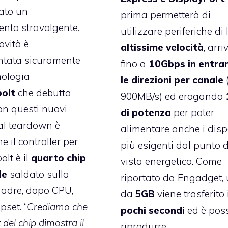
tato un
prima permetterà di
nto stravolgente.
utilizzare periferiche di
ovità è
altissime velocità
, arr
ntata sicuramente
fino a
10Gbps in entr
nologia
le direzioni per canale
olt
che debutta
900MB/s) ed erogando
on questi nuovi
di potenza
per poter
al teardown è
alimentare anche i dispo
 il controller per
più esigenti dal punto d
lt è il
quarto chip
vista energetico. Come
de
saldato sulla
riportato da Engadget, u
adre, dopo CPU,
da
5GB
viene trasferito 
pset. “
Crediamo che
pochi
secondi
ed è poss
t del chip dimostra il
riprodurre