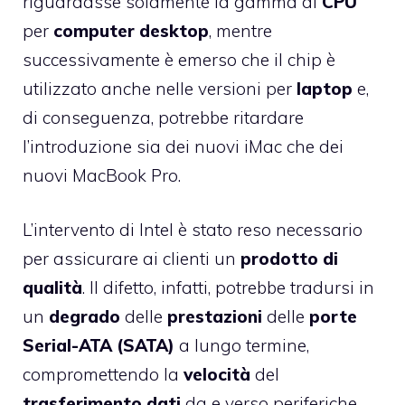
riguardasse solamente la gamma di
CPU
per
computer desktop
, mentre
successivamente è emerso che il chip è
utilizzato anche nelle versioni per
laptop
e,
di conseguenza, potrebbe ritardare
l’introduzione sia dei nuovi iMac che dei
nuovi MacBook Pro.
L’intervento di Intel è stato reso necessario
per assicurare ai clienti un
prodotto di
qualità
. Il difetto, infatti, potrebbe tradursi in
un
degrado
delle
prestazioni
delle
porte
Serial-ATA (SATA)
a lungo termine,
compromettendo la
velocità
del
trasferimento dati
da e verso periferiche