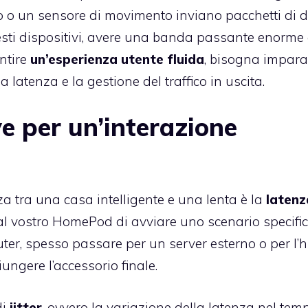
o un sensore di movimento inviano pacchetti di d
questi dispositivi, avere una banda passante enorme
antire
un’esperienza utente fluida
, bisogna impara
 latenza e la gestione del traffico in uscita.
ve per un’interazione
za tra una casa intelligente e una lenta è la
latenz
l vostro HomePod di avviare uno scenario specifico
ter, spesso passare per un server esterno o per l’
ngere l’accessorio finale.
di
jitter
, ovvero la variazione della latenza nel tem