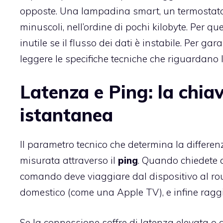
opposte. Una lampadina smart, un termostato 
minuscoli, nell’ordine di pochi kilobyte. Per 
inutile se il flusso dei dati è instabile. Per gar
leggere le specifiche tecniche che riguardano la
Latenza e Ping: la chia
istantanea
Il parametro tecnico che determina la differen
misurata attraverso il
ping
. Quando chiedete a
comando deve viaggiare dal dispositivo al rou
domestico (come una Apple TV), e infine raggiu
Se la connessione soffre di latenza elevata o 