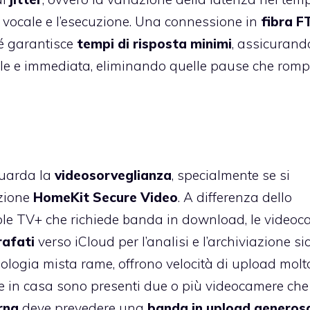
ta vocale e l’esecuzione. Una connessione in
fibra 
hé garantisce
tempi di risposta minimi
, assicurand
urale e immediata, eliminando quelle pause che rom
iguarda la
videosorveglianza
, specialmente se si
nzione
HomeKit Secure Video
. A differenza dello
ple TV+ che richiede banda in download, le video
rafati
verso iCloud per l’analisi e l’archiviazione si
nologia mista rame, offrono velocità di upload molt
e in casa sono presenti due o più videocamere che
rna
deve prevedere una
banda in upload generos