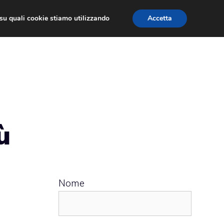
ù su quali cookie stiamo utilizzando
Accetta
 APPS
RECENSIONI
APPROFONDIMENTO
ù
Nome