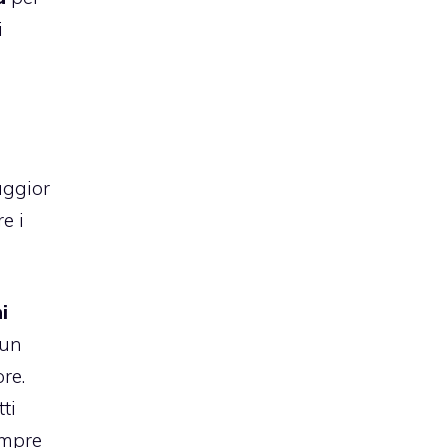
i
aggior
e i
i
 un
re.
ti
empre