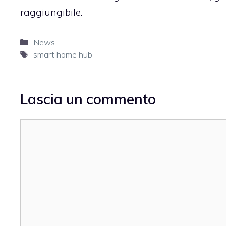
raggiungibile.
Categorie
News
Tag
smart home hub
Lascia un commento
Commento