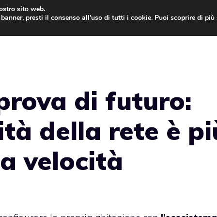
nostro sito web.
banner, presti il consenso all’uso di tutti i cookie. Puoi scoprire di pi
ONE
MAC
IPAD
IOS 9
APPLE WATCH
MAC
rova di futuro:
ità della rete è pi
a velocità