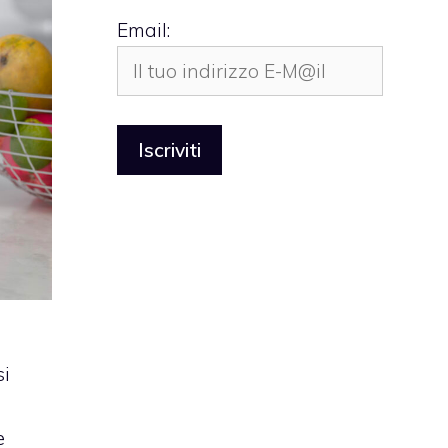
Email:
si
a
e