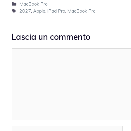
Categorie
MacBook Pro
Tag
2027
,
Apple
,
iPad Pro
,
MacBook Pro
Lascia un commento
Commento
Nome