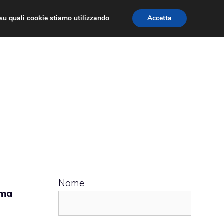
ù su quali cookie stiamo utilizzando
Accetta
 APPS
RECENSIONI
APPROFONDIMENTO
Nome
ema