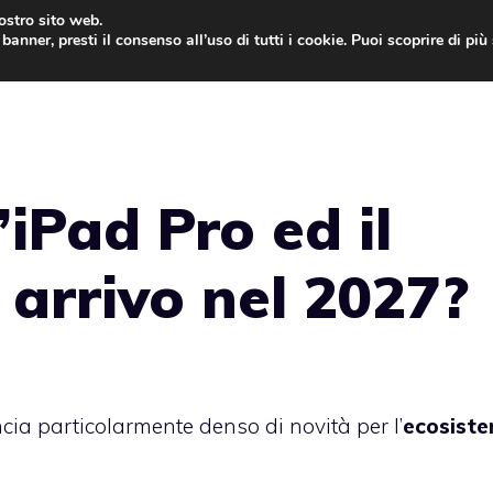
nostro sito web.
banner, presti il consenso all’uso di tutti i cookie. Puoi scoprire di pi
ONE
MAC
IPAD
IOS 9
APPLE WATCH
MAC
iPad Pro ed il
arrivo nel 2027?
ia particolarmente denso di novità per l’
ecosist