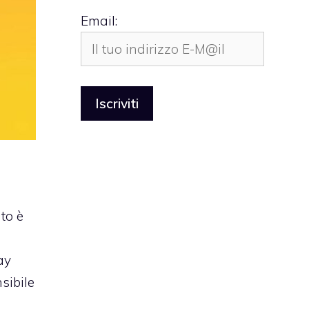
Email:
ato è
ay
sibile