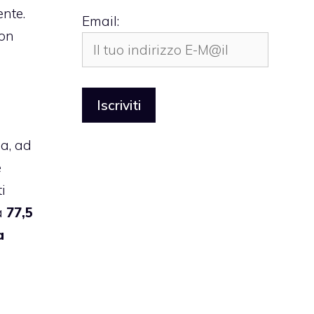
ente.
Email:
con
ia, ad
e
i
a
77,5
a