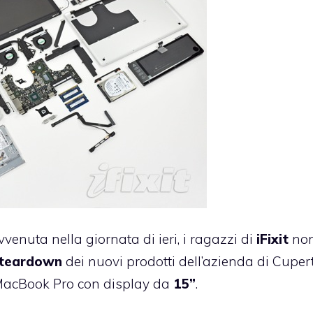
vvenuta nella giornata di ieri, i ragazzi di
iFixit
no
teardown
dei nuovi prodotti dell’azienda di Cupert
o MacBook Pro con display da
15”
.