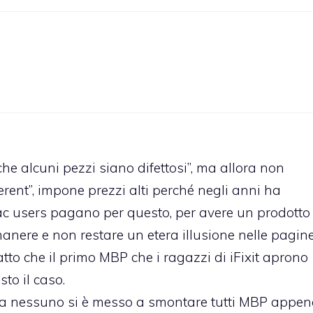
he alcuni pezzi siano difettosi”, ma allora non
erent”, impone prezzi alti perché negli anni ha
 mac users pagano per questo, per avere un prodotto
manere e non restare un etera illusione nelle pagin
atto che il primo MBP che i ragazzi di iFixit aprono
to il caso.
i, ma nessuno si è messo a smontare tutti MBP appe