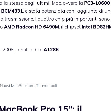
a la stessa degli ultimi iMac, ovvero la
PC3-10600
 BCM4331
, è stata potenziata con l’aggiunta di u
 la trasmissione. I quattro chip più importanti sono 
eo
AMD Radeon HD 6490M
, il chipset
Intel BD82H
e 2008, con il codice
A1286
.
Nuovi MacBook pro
,
Thunderbolt
acBook Pro 15”: il