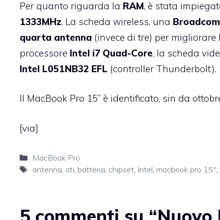
Per quanto riguarda la
RAM
, è stata impiegat
1333MHz
. La scheda wireless, una
Broadcom
quarta antenna
(invece di tre) per migliorare
processore
Intel i7 Quad-Core
, la scheda vid
Intel L051NB32 EFL
(controller Thunderbolt).
Il MacBook Pro 15” è identificato, sin da ottobr
[
via
]
Categorie
MacBook Pro
Tag
antenna
,
ati
,
batteria
,
chipset
,
Intel
,
macbook pro 15''
,
5 commenti su “Nuovo M