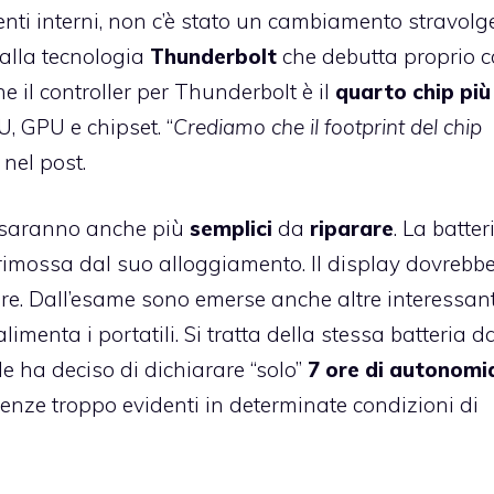
nti interni, non c’è stato un cambiamento stravolg
alla tecnologia
Thunderbolt
che debutta proprio 
 il controller per Thunderbolt è il
quarto chip più
 GPU e chipset. “
Crediamo che il footprint del chip
 nel post.
li saranno anche più
semplici
da
riparare
. La batter
rimossa dal suo alloggiamento. Il display dovrebb
ire. Dall’esame sono emerse anche altre interessant
limenta i portatili. Si tratta della stessa batteria d
 ha deciso di dichiarare “solo”
7 ore di autonomi
renze troppo evidenti in determinate condizioni di