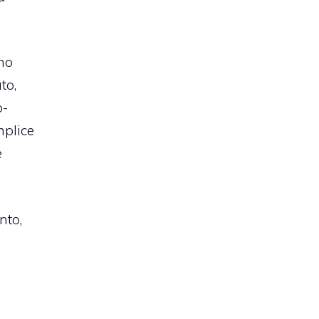
ono
to,
o-
mplice
e
nto,