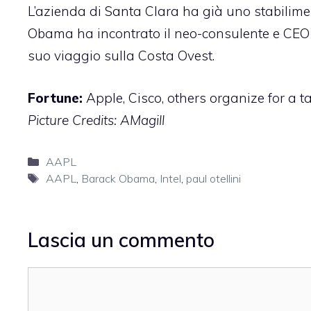
L’azienda di Santa Clara ha già uno stabiliment
Obama ha incontrato il neo-consulente e CEO de
suo viaggio sulla Costa Ovest.
Fortune:
Apple, Cisco, others organize for a t
Picture Credits:
AMagill
Categorie
AAPL
Tag
AAPL
,
Barack Obama
,
Intel
,
paul otellini
Lascia un commento
Commento