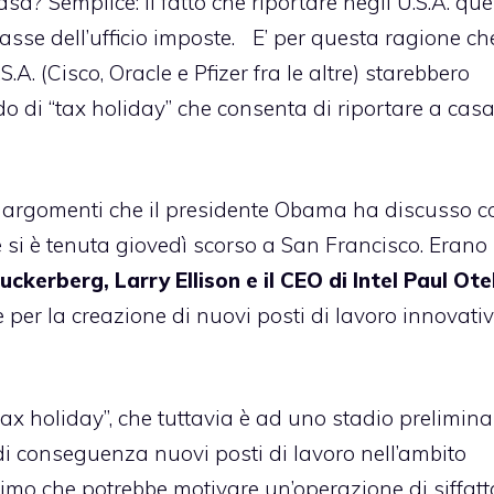
sa? Semplice: il fatto che riportare negli U.S.A. que
casse dell’ufficio imposte. E’ per questa ragione ch
A. (Cisco, Oracle e Pfizer fra le altre)
starebbero
o di “tax holiday” che consenta di riportare a casa
nti argomenti che il presidente Obama ha discusso c
 si è tenuta giovedì scorso a San Francisco. Erano
ckerberg, Larry Ellison e il CEO di Intel Paul Otel
e
per la creazione di nuovi posti di lavoro innovativ
“tax holiday”, che tuttavia è ad uno stadio preliminar
 di conseguenza nuovi posti di lavoro nell’ambito
ltimo che potrebbe motivare un’operazione di siffatt