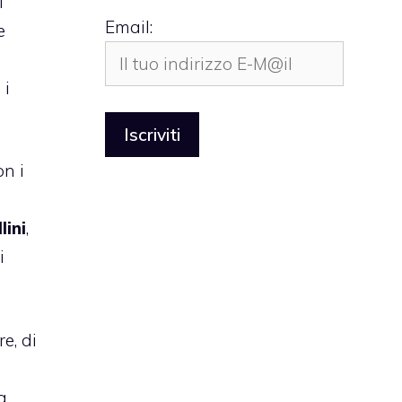
i
Email:
e
 i
on i
lini
,
i
e, di
a