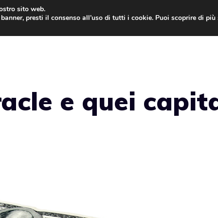
nostro sito web.
banner, presti il consenso all’uso di tutti i cookie. Puoi scoprire di pi
ONE
MAC
IPAD
IOS 9
APPLE WATCH
MAC
acle e quei capita