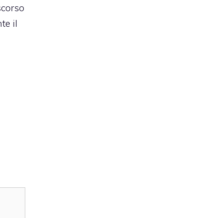
scorso
te il