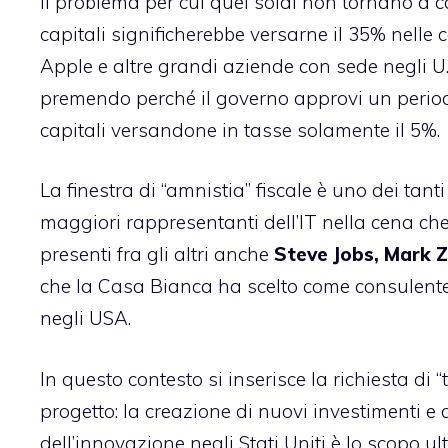
Il problema per cui quei soldi non tornano a ca
capitali significherebbe versarne il 35% nelle 
Apple e altre grandi aziende con sede negli U.S.
premendo
perché il governo approvi un period
capitali versandone in tasse solamente il 5%.
La finestra di “amnistia” fiscale è uno dei ta
maggiori rappresentanti dell’IT nella cena che
presenti fra gli altri anche
Steve Jobs, Mark Zu
che la Casa Bianca ha
scelto come consulent
negli USA.
In questo contesto si inserisce la richiesta di 
progetto: la creazione di nuovi investimenti e
dell’innovazione negli Stati Uniti è lo scopo u