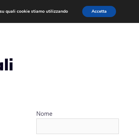
ù su quali cookie stiamo utilizzando
Accetta
 APPS
RECENSIONI
APPROFONDIMENTO
li
Nome