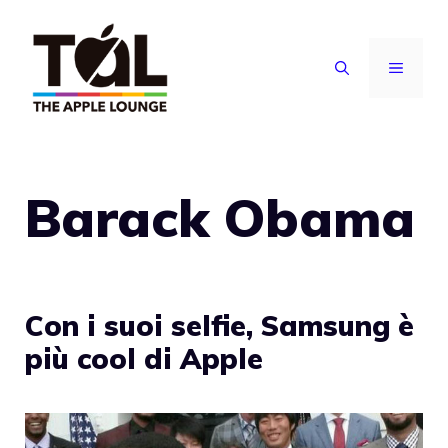
Vai
al
MENU
contenuto
Barack Obama
Con i suoi selfie, Samsung è
più cool di Apple