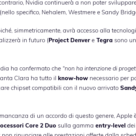
l contrario, Nvidia continuerà a non poter sviluppar
el (nello specifico, Nehalem, Westmere e Sandy Bridg
iché, simmetricamente, avrà accesso alla tecnolog
alizzerà in futuro (
Project
Denver
e
Tegra
sono u
vidia ha confermato che
“non ha intenzione di proget
anta Clara ha tutto il
know-how
necessario per p
zzare chipset compatibili con il nuovo arrivato
Sand
 mancanza di un accordo di questo genere, Apple 
ocessori Core 2 Duo
sulla gamma
entry-level
dei
r non rinunciare alle prestazioni offerte dalla sche