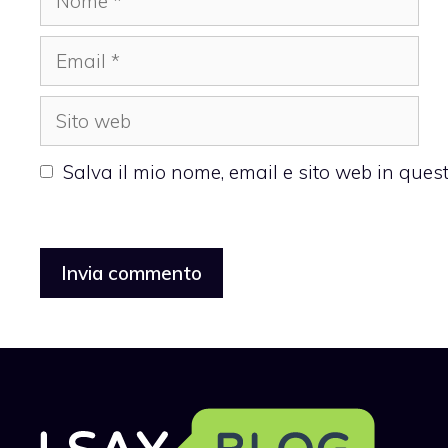
Email
Sito
web
Salva il mio nome, email e sito web in que