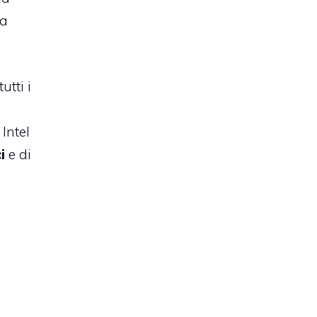
ia
utti i
Intel
i
e di