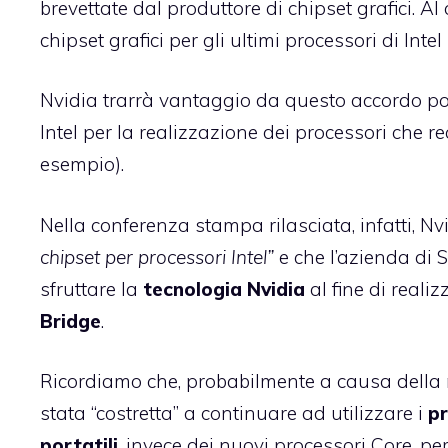
brevettate dal produttore di chipset grafici. A
chipset grafici per gli ultimi processori di Int
Nvidia trarrà vantaggio da questo accordo po
Intel per la realizzazione dei processori che re
esempio).
Nella conferenza stampa rilasciata, infatti, N
chipset per processori Intel”
e che l’azienda di S
sfruttare la
tecnologia
Nvidia
al fine di reali
Bridge
.
Ricordiamo che, probabilmente a causa della
stata “costretta” a continuare ad utilizzare i
pr
portatili
, invece dei nuovi processori Core, pe