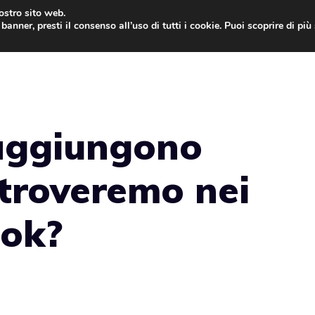
nostro sito web.
banner, presti il consenso all’uso di tutti i cookie. Puoi scoprire di pi
ONE
MAC
IPAD
IOS 9
APPLE WATCH
MAC
raggiungono
 troveremo nei
ook?