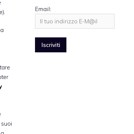
e
Email:
e).
ia
n
tare
oter
y
è
 suoi
da