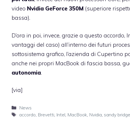
video
Nvidia GeForce 350M
(superiore rispet
bassa).
D’ora in poi, invece, grazie a questo accordo, I
vantaggi del caso) all’interno dei futuri proce
sottosistema grafico, l’azienda di Cupertino po
anche nei propri MacBook di fascia bassa, g
autonomia
.
[
via
]
Categorie
News
Tag
accordo
,
Brevetti
,
Intel
,
MacBook
,
Nvidia
,
sandy bridg