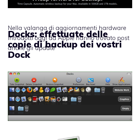
Nella valanga di aggiornamenti hardware
Docks: effettuate delle
introdotti oggi da Apple hanno trovato post
copie di backup dei vostri
anche gli update
Dock