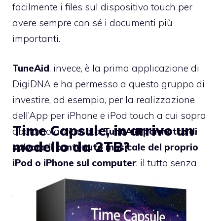
facilmente i files sul dispositivo touch per
avere sempre con sé i documenti più
importanti.
TuneAid
, invece, è la prima applicazione di
DigiDNA e ha permesso a questo gruppo di
investire, ad esempio, per la realizzazione
dell’App per iPhone e iPod touch a cui sopra
Time Capsule, in arrivo un
abbiamo accennato.
TuneAid permette di
modello da 2TB?
salvare il contenuto musicale del proprio
iPod o iPhone sul computer
: il tutto senza
passare da iTunes. Interessantissima utility
che proposta a circa 6 euro (7.95 Dollari)
non può mancare all’interno del nostro Mac.