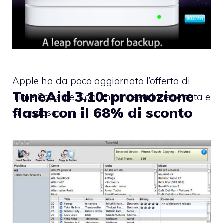
Apple ha da poco aggiornato l’offerta di
TuneAid 3.10: promozione
Time Capsule. Con una mossa inaspettata e
flash con il 68% di sconto
silenziosa