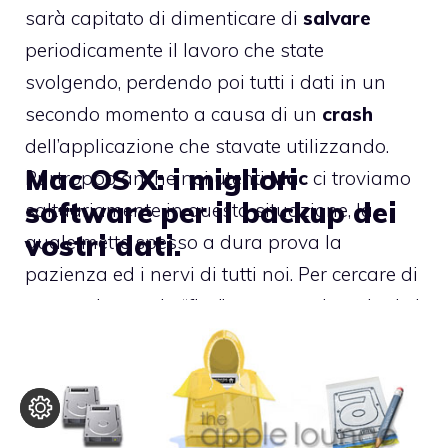
sarà capitato di dimenticare di
salvare
periodicamente il lavoro che state
svolgendo, perdendo poi tutti i dati in un
secondo momento a causa di un
crash
dell’applicazione che stavate utilizzando.
Mac OS X: i migliori
Purtroppo anche noi utenti
Mac
ci troviamo
software per il backup dei
saltuariamente in questa situazione, la
vostri dati.
quale mette spesso a dura prova la
pazienza ed i nervi di tutti noi. Per cercare di
mettere la parola “fine” a queste situazioni vi
presentiamo oggi
EverSave
, un software
completamente
gratuito
in grado di
salvare
per voi, a scadenze regolari, il lavoro che
stiamo svolgendo.