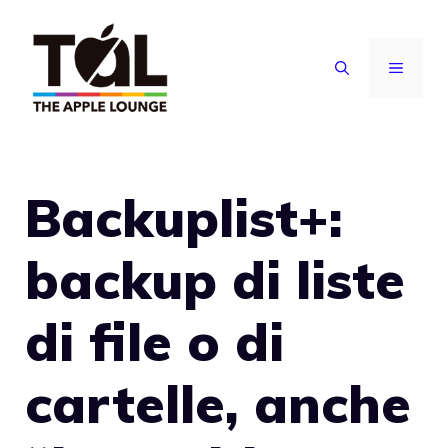
Vai
al
MENU
contenuto
Backuplist+:
backup di liste
di file o di
cartelle, anche