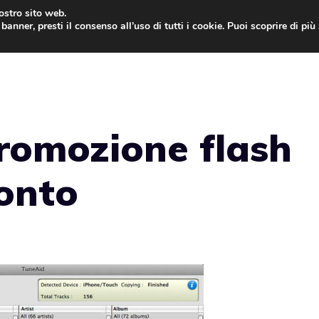
nostro sito web.
banner, presti il consenso all’uso di tutti i cookie. Puoi scoprire di pi
ONE
MAC
IPAD
IOS 9
APPLE WATCH
MAC
promozione flash
conto