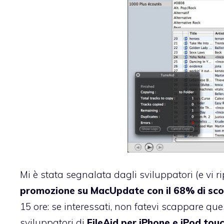
Mi è stata segnalata dagli sviluppatori (e vi r
promozione su MacUpdate con il 68% di sc
15 ore: se interessati, non fatevi scappare que
sviluppatori di
FileAid per iPhone e iPod tou