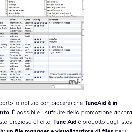
iporto la notizia con piacere) che
TuneAid è in
onto
. È possibile usufruire della promozione ancora
sta preziosa offerta.
Tune Aid
è prodotto dagli stes
ch
: un file manager e visualizzatore di files
per i