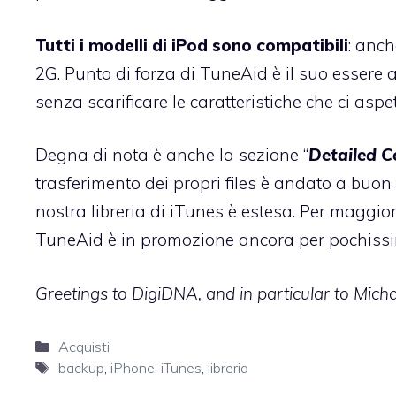
Tutti i modelli di iPod sono compatibili
: anc
2G. Punto di forza di TuneAid è il suo essere a
senza scarificare le caratteristiche che ci 
Degna di nota è anche la sezione “
Detailed C
trasferimento dei propri files è andato a buon 
nostra libreria di iTunes è estesa. Per maggio
TuneAid è in promozione ancora per pochiss
Greetings to DigiDNA, and in particular to Mich
Categorie
Acquisti
Tag
backup
,
iPhone
,
iTunes
,
libreria