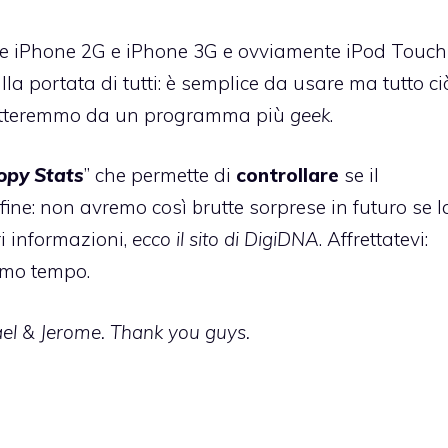
he iPhone 2G e iPhone 3G e ovviamente iPod Touch
lla portata di tutti: è semplice da usare ma tutto ci
aspetteremmo da un programma più
geek
.
opy Stats
” che permette di
controllare
se il
fine: non avremo così brutte sorprese in futuro se l
ri informazioni,
ecco il sito di DigiDNA
. Affrettatevi:
imo tempo
.
ael & Jerome. Thank you guys.