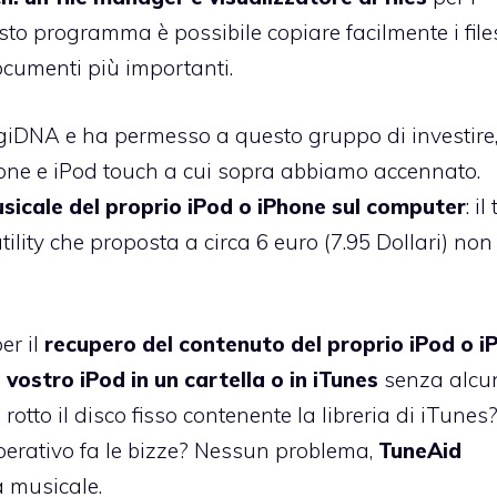
uesto programma è possibile copiare facilmente i file
ocumenti più importanti.
DigiDNA e ha permesso a questo gruppo di investire
hone e iPod touch a cui sopra abbiamo accennato.
sicale del proprio iPod o iPhone sul computer
: il
lity che proposta a circa 6 euro (7.95 Dollari) no
er il
recupero del contenuto del proprio iPod o i
vostro iPod in un cartella o in iTunes
senza alcu
rotto il disco fisso contenente la libreria di iTunes?
perativo fa le bizze? Nessun problema,
TuneAid
a musicale.