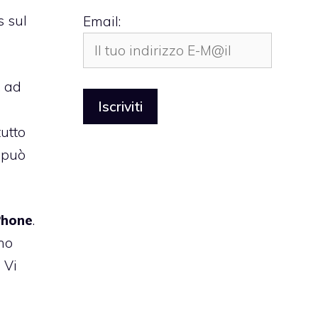
s sul
Email:
, ad
 tutto
n può
Phone
.
no
 Vi