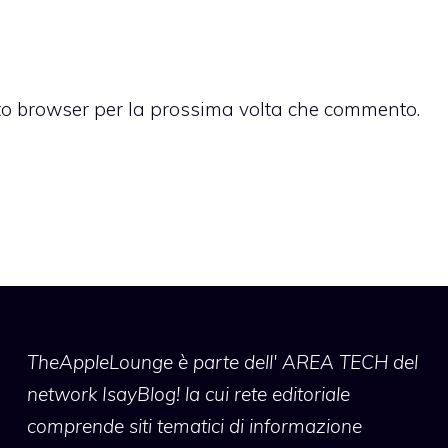
sto browser per la prossima volta che commento.
TheAppleLounge
è parte dell' AREA TECH del
network IsayBlog! la cui rete editoriale
comprende siti tematici di informazione