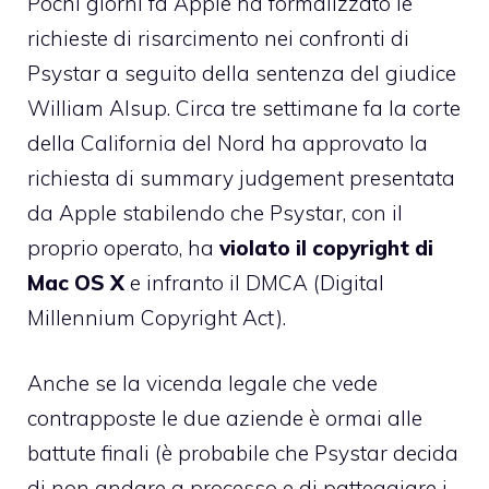
Pochi giorni fa Apple ha
formalizzato le
richieste di risarcimento
nei confronti di
Psystar a seguito della sentenza del giudice
William Alsup. Circa tre settimane fa la corte
della California del Nord ha
approvato la
richiesta di summary judgement
presentata
da Apple stabilendo che Psystar, con il
proprio operato, ha
violato il copyright di
Mac OS X
e infranto il DMCA (Digital
Millennium Copyright Act).
Anche se la vicenda legale che vede
contrapposte le due aziende è ormai alle
battute finali (è probabile che Psystar decida
di non andare a processo e di patteggiare i