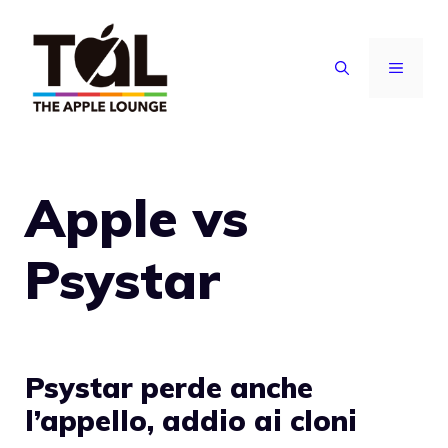
Vai
al
MENU
contenuto
Apple vs
Psystar
Psystar perde anche
l’appello, addio ai cloni