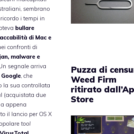
straliani, sembrano
ricordo i tempi in
poteva
bullare
taccabilità di Mac e
ei confronti di
ojan, malware e
 Un segnale arriva
Puzza di censu
a
Google
, che
Weed Firm
o la sua controllata
ritirato dall’A
l (acquistata due
Store
 ha appena
o il lancio per OS X
popolare
tool
VirusTotal