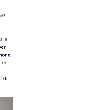
hé?
si è
per
Phone
,
a da
o,
’ di