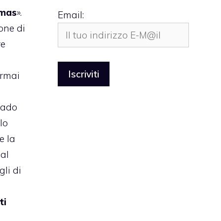
amas
».
Email:
one di
re
rmai
rado
lo
e la
dal
gli di
ti