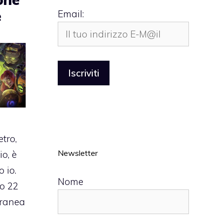
e
Email:
tro,
Newsletter
io, è
 io.
Nome
mo 22
oranea