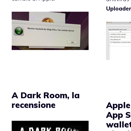
Uploade
A Dark Room, la
recensione
Apple
App St
wallet