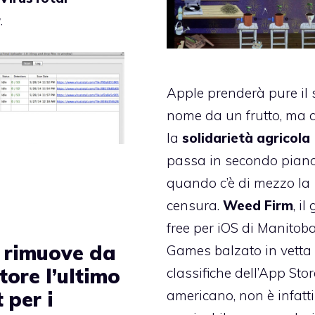
r
.
Apple prenderà pure il
nome da un frutto, ma 
la
solidarietà agricola
passa in secondo pian
quando c’è di mezzo la
censura.
Weed Firm
, il
free per iOS di Manitob
 rimuove da
Games balzato in vetta 
ore l’ultimo
classifiche dell’App Stor
 per i
americano, non è infatti