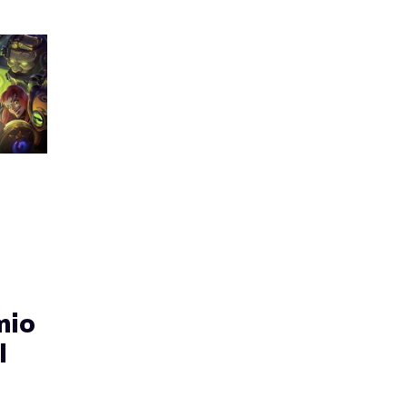
mio
l