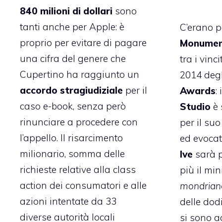
840 milioni di dollari
sono
tanti anche per Apple: è
C’erano p
proprio per evitare di pagare
Monument
una cifra del genere che
tra i vinci
Cupertino ha raggiunto un
2014 deg
accordo stragiudiziale
per il
Awards
:
caso e-book, senza però
Studio
è 
rinunciare a procedere con
per il su
l’appello. Il risarcimento
ed evocat
milionario, somma delle
Ive
sarà p
richieste relative alla class
più il mi
action dei consumatori e alle
mondrian
azioni intentate da 33
delle dod
diverse autorità locali
si sono a