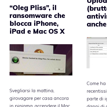
Upload
“Oleg Pliss”, il
(brut
ransomware che
antiv
blocca iPhone,
anche
iPad e Mac OS X
Come ha 
Svegliarsi la mattina,
recentiss
girovagare per casa ancora
parte di i
in pigiama, accendere il Mac
danni di 