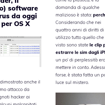
er, il
to) software
domanda di qualche
irus da oggi
malizioso è stata:
perc
Considerando che nei
 per OS X
quattro anni di diritti di
utilizzo tutto quello che 
visto sono state
le clip 
estrarre le sim dagli i
un po’ di perplessità er
mettere in conto. Adess
forse, è stata fatta un po
dimostrato anche il
luce sul mistero.
imo attacco
da
gnoti hacker ai
alcuni malcapitati