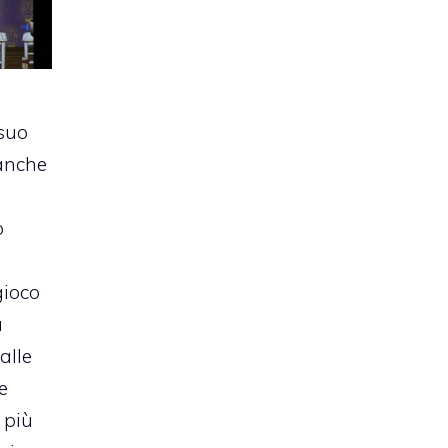
 suo
anche
o
 gioco
a
alle
e
 più