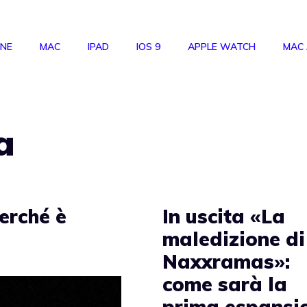
ONE
MAC
IPAD
IOS 9
APPLE WATCH
MAC
a
erché è
In uscita «La
maledizione di
Naxxramas»:
come sarà la
prima espansi