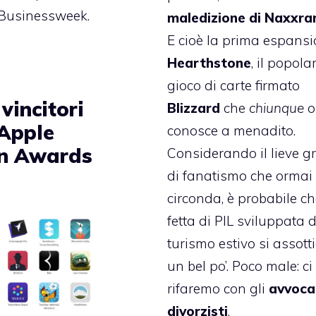
u Businessweek.
maledizione di Naxxr
E cioè la prima espansi
Hearthstone
, il popola
gioco di carte firmato
 vincitori
Blizzard
che
chiunque
o
 Apple
conosce a menadito.
n Awards
Considerando il lieve g
di fanatismo che ormai 
circonda, è probabile ch
fetta di PIL sviluppata 
turismo estivo si assotti
un bel po’. Poco male: ci
rifaremo con gli
avvoca
divorzisti
.