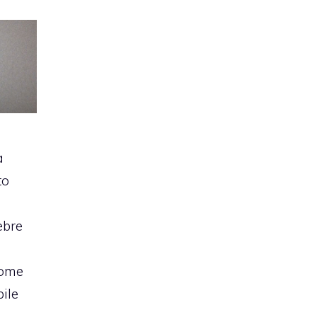
a
to
lebre
come
ile