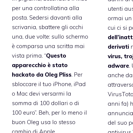
per una controllatina alla
utenti au
posta. Sedersi davanti alla
ormai un 
scrivania, sbattere gli occhi
cui ci si 
una, due volte: sullo schermo
dell’inat
è comparsa una scritta mai
derivati
n
vista prima. “
Questo
virus, tr
apparecchio è stato
adware
.
hackato da Oleg Pliss
. Per
anche d
sbloccare il tuo iPhone, iPad
attravers
o Mac devi versarmi la
VirusTota
somma di 100 dollari o di
anni fa)
100 euro”. Beh, per lo meno il
annunciat
buon Oleg usa lo stesso
del suo 
cambio di Apple.
antivirus