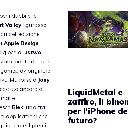
ochi dubbi che
 Valley
figurasse
tori dell’edizione
li
Apple Design
 il gioco di
ustwo
stato lodato da tutti
o gameplay originale
ivo. Ma forse a
Jony
iaciuto ancora di
LiquidMetal e
nimal e
zaffiro, il bino
esco
Blek
, un’altra
per l’iPhone de
ici applicazioni che
futuro?
ggiudicate il premio