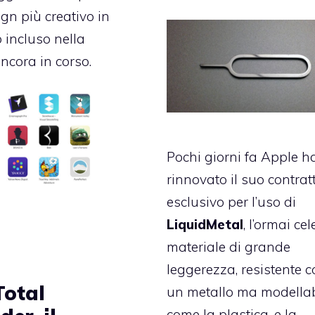
ign più creativo in
 incluso nella
ora in corso.
Pochi giorni fa Apple h
rinnovato
il suo contrat
esclusivo per l’uso di
LiquidMetal
, l’ormai ce
materiale di grande
leggerezza, resistente 
Total
un metallo ma modellab
come la plastica, e la