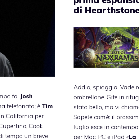
di Hearthston
Addio, spiaggia. Vade re
empo fa.
Josh
ombrellone. Gite in rifug
una telefonata; è
Tim
stato bello, ma vi chiamo
 in California per
Sapete com’è: il prossi
 Cupertino, Cook
luglio esce in contemp
 di tempo un breve
per Mac, PC e iPad «
La