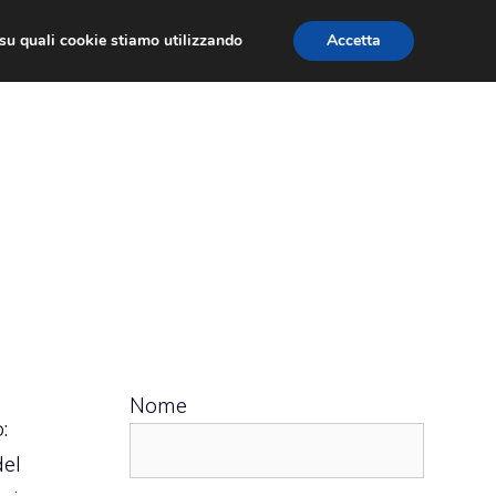
ù su quali cookie stiamo utilizzando
Accetta
 APPS
RECENSIONI
APPROFONDIMENTO
Nome
:
del