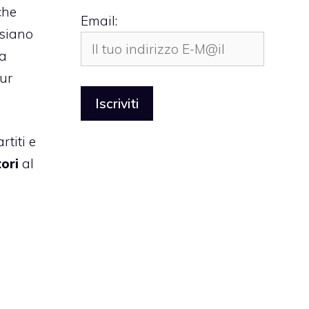
che
Email:
 siano
na
pur
rtiti e
ori
al