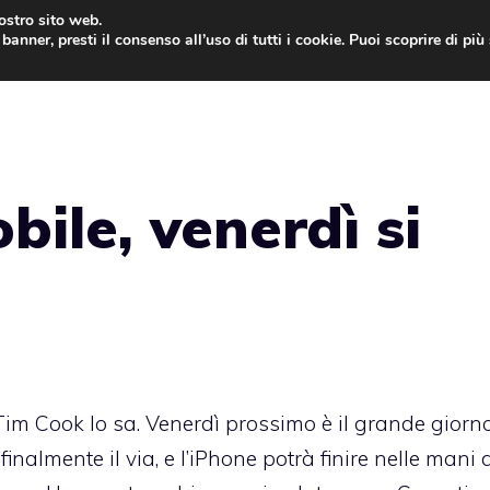
nostro sito web.
banner, presti il consenso all’uso di tutti i cookie. Puoi scoprire di pi
ONE
MAC
IPAD
IOS 9
APPLE WATCH
MAC
ile, venerdì si
 Tim Cook lo sa. Venerdì prossimo è il grande giorno
inalmente il via, e l’iPhone potrà finire nelle mani 