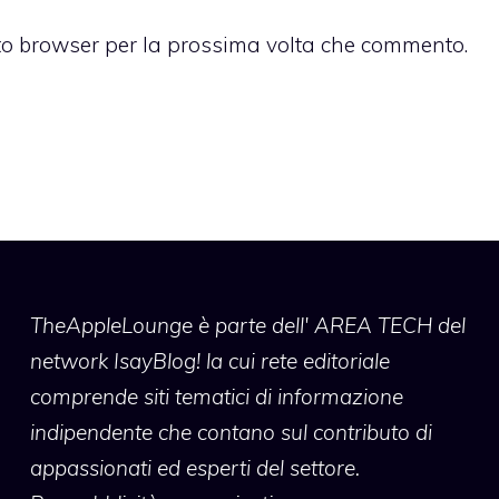
sto browser per la prossima volta che commento.
TheAppleLounge
è parte dell' AREA TECH del
network IsayBlog! la cui rete editoriale
comprende siti tematici di informazione
indipendente che contano sul contributo di
appassionati ed esperti del settore.