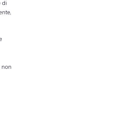
 di
ente,
e
e non