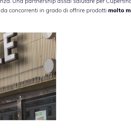
nza. Una partnership assai salutare per Cupertino
a concorrenti in grado di offrire prodotti
molto m