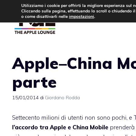
Vai
Utilizziamo i cookie per offrirti la migliore esperienza sul 
Cliccando sulla pagina, effettuando lo scroll o chiudendo il 
al
o come disattivarli nelle
impostazioni
.
APPLE NEWS
IPH
contenuto
Apple–China Mob
parte
15/01/2014
di
Giordano Rodda
Settecento milioni di utenti non sono pochi, e
l’accordo tra Apple e China Mobile
prenderà f