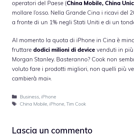
operatori del Paese (
China Mobile, China Uni
mollare l’osso. Nella Grande Cina i ricavi del
a fronte di un 1% negli Stati Uniti e di un ton
Al momento la quota di iPhone in Cina è minor
fruttare
dodici milioni di device
venduti in più
Morgan Stanley. Basteranno? Cook non sembr
voluto fare i prodotti migliori, non quelli più
cambierà mai».
Categorie
Business
,
iPhone
Tag
China Mobile
,
iPhone
,
Tim Cook
Lascia un commento