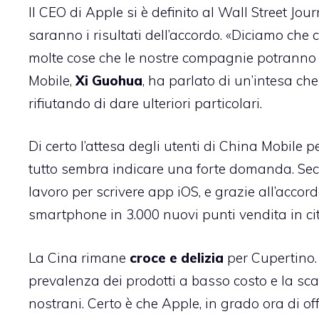
Il CEO di Apple si è definito al
Wall Street Jour
saranno i risultati dell’
accordo.
«Diciamo che ci
molte cose che le nostre compagnie potranno f
Mobile,
Xi Guohua
, ha parlato di un’intesa ch
rifiutando di dare ulteriori particolari.
Di certo l’attesa degli utenti di China Mobile pe
tutto sembra indicare una forte domanda. Se
lavoro per scrivere app iOS, e grazie all’acco
smartphone in 3.000 nuovi punti vendita in ci
La Cina rimane
croce e delizia
per Cupertino.
prevalenza dei prodotti a basso costo e la sc
nostrani. Certo è che Apple, in grado ora di offr