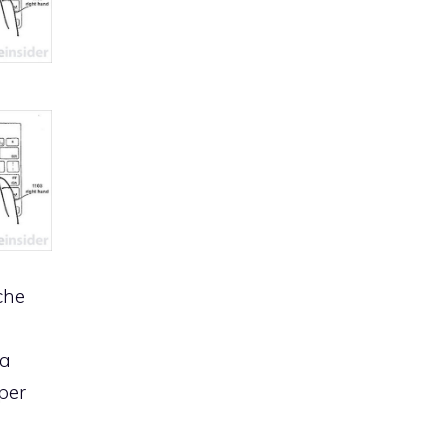
che
e
ra
per