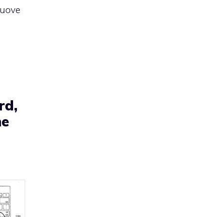
nuove
a
rd,
he