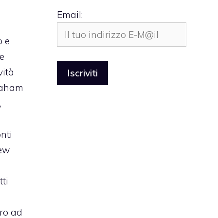
Email:
o e
e
vità
Graham
,
nti
New
ti
ro ad