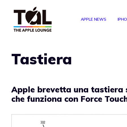
Vai
al
APPLE NEWS
IPH
contenuto
Tastiera
Apple brevetta una tastiera 
che funziona con Force Touc