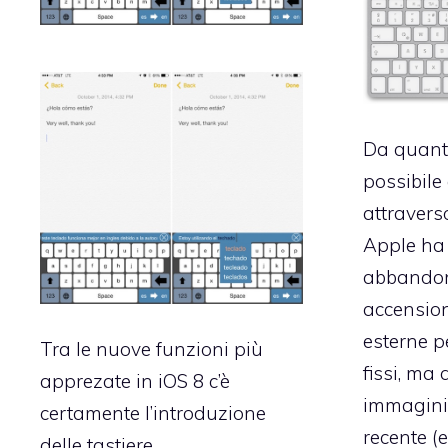
Da quant
possibile
attravers
Apple ha
abbandona
accension
esterne p
Tra le nuove funzioni più
fissi, ma
apprezate in iOS 8 c’è
immagini
certamente l’introduzione
recente (e
delle tastiere