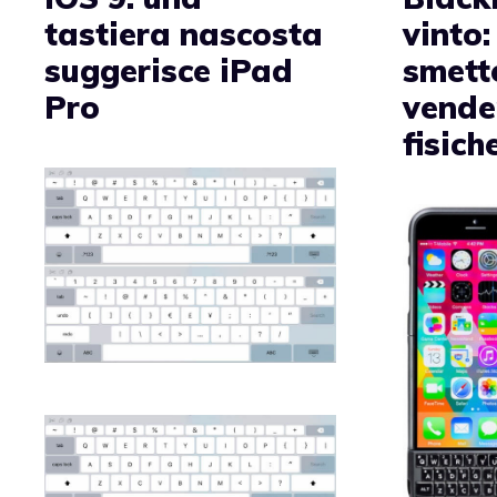
tastiera nascosta
vinto:
suggerisce iPad
smett
Pro
vende
fisich