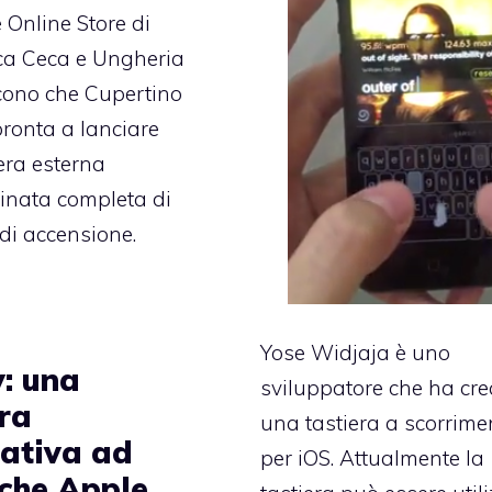
e Online Store di
ca Ceca e Ungheria
cono che Cupertino
ronta a lanciare
era esterna
minata completa di
di accensione.
Yose Widjaja è uno
y: una
sviluppatore che ha cre
era
una tastiera a scorrime
nativa ad
per iOS. Attualmente la
 che Apple