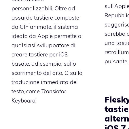
sull’Appl
personalizzabili. Oltre ad
Repubbli
assurde tastiere composte
suggeris
da GIF animate, il sistema
sarebbe p
ideato da Apple permette a
una tasti
qualsiasi sviluppatore di
retroillu
creare tastiere per iOS
pulsante 
basate, ad esempio, sullo
scorrimento del dito. O sulla
traduzione immediata del
testo, come
Translator
Flesk
Keyboard
.
tasti
alter
iOS 7