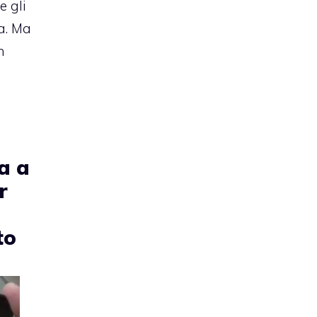
e gli
ia. Ma
n
ra a
r
to