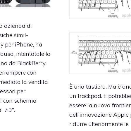
a azienda di
isiche simil-
y per iPhone, ha
causa, intentatale lo
no da BlackBerry.
terrompere con
mmediato la vendita
È una tastiera. Ma è an
cessori per
un trackpad. E potrebb
vi con schermo
essere la nuova frontie
i 7.9″.
dell’innovazione Apple 
ridurre ulteriormente le