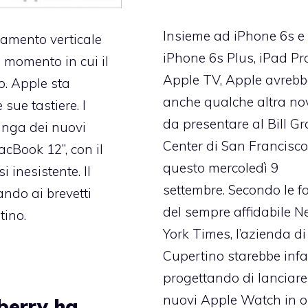
Insieme ad iPhone 6s e
tamento verticale
iPhone 6s Plus, iPad Pr
 momento in cui il
Apple TV, Apple avrebb
o. Apple sta
anche qualche altra no
sue tastiere. I
da presentare al Bill 
unga dei nuovi
Center di San Francisco
Book 12’’, con il
questo mercoledì 9
inesistente. Il
settembre. Secondo le fo
ndo ai brevetti
del sempre affidabile 
tino.
York Times, l’azienda di
Cupertino starebbe infat
progettando di lanciare
nuovi Apple Watch in o
berry ha