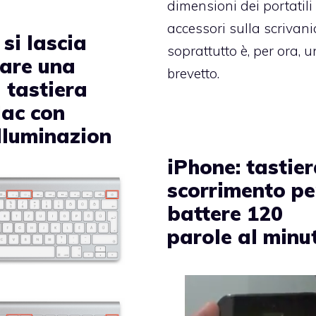
dimensioni dei portatili 
accessori sulla scrivan
si lascia
soprattutto è, per ora, u
are una
brevetto.
 tastiera
Mac con
illuminazion
iPhone: tastie
scorrimento pe
battere 120
parole al minu