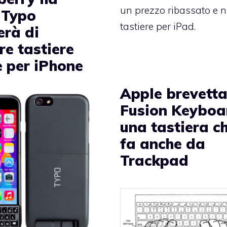
un prezzo ribassato e 
 Typo
tastiere per iPad.
erà di
re tastiere
e per iPhone
Apple brevett
Fusion Keyboa
una tastiera c
fa anche da
Trackpad