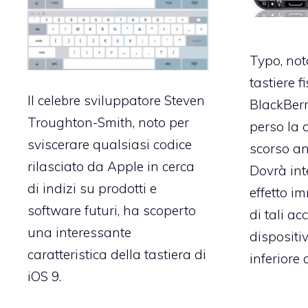
Typo, not
tastiere f
Il celebre sviluppatore Steven
BlackBerr
Troughton-Smith, noto per
perso la 
sviscerare qualsiasi codice
scorso an
rilasciato da Apple in cerca
Dovrà in
di indizi su prodotti e
effetto i
software futuri, ha scoperto
di tali ac
una interessante
dispositi
caratteristica della tastiera di
inferiore a
iOS 9.