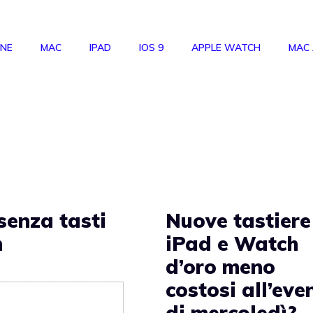
ONE
MAC
IPAD
IOS 9
APPLE WATCH
MAC
senza tasti
Nuove tastiere
h
iPad e Watch
d’oro meno
costosi all’eve
di mercoledì?