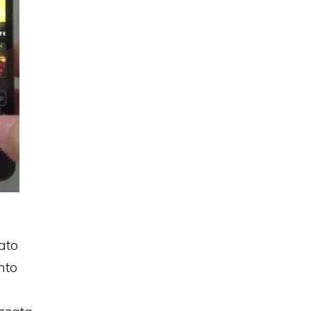
ato
nto