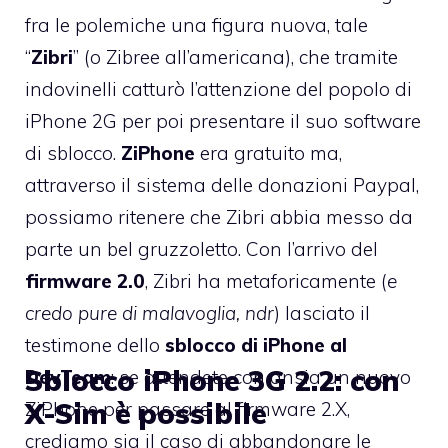
fra le polemiche una figura nuova, tale
“
Zibri
” (o Zibree all’americana), che tramite
indovinelli catturò l’attenzione del popolo di
iPhone 2G per poi presentare il suo software
di sblocco.
ZiPhone
era gratuito ma,
attraverso il sistema delle donazioni Paypal,
possiamo ritenere che Zibri abbia messo da
parte un bel gruzzoletto. Con l’arrivo del
firmware 2.0
, Zibri ha metaforicamente (
e
credo pure di malavoglia, ndr
) lasciato il
testimone dello
sblocco di iPhone al
Sblocco iPhone 3G 2.2: con
DevTeam
: se attendete con ansia un nuovo
X-Sim è possibile
ZiPhone per passare al firmware 2.X,
crediamo sia il caso di abbandonare le