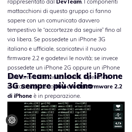
rappresentato dal
DevTeam
. I componenti
mattacchioni di questo gruppo ci fanno
sapere con un comunicato davvero
tempestivo le “accortezze da seguire” fino al
via libera. Se possedete un iPhone 3G
italiano e ufficiale, scaricatevi il nuovo
firmware 2.2 e godetevi le novità; se invece
possedete un iPhone 2G oppure un iPhone
Dev-Team: unlock di iPhone
3G estero state molto attenti. Il perché è
3G sempre più vicino
molto semplice: lo
sblocco del firmware 2.2
di iPhone
è in preparazione.