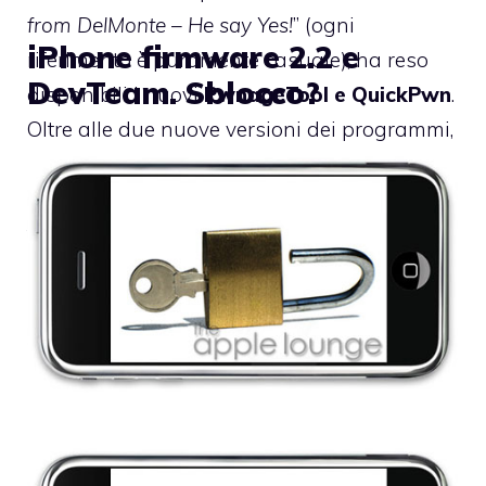
from DelMonte – He say Yes!
” (ogni
iPhone firmware 2.2 e
riferimento è puramente casuale), ha reso
DevTeam. Sblocco?
disponibili i nuovi
PwnageTool e QuickPwn
.
Oltre alle due nuove versioni dei programmi,
ci sono parecchie indicazioni da seguire:
TAL vi riassume i punti fondamentali e vi
fornisce le indicazioni necessarie per ogni
dispositivo.