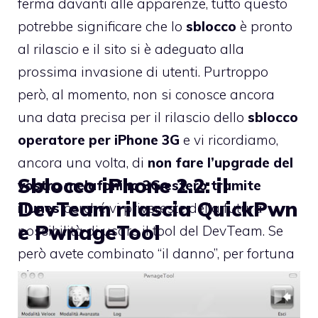
ferma davanti alle apparenze, tutto questo
potrebbe significare che lo
sblocco
è pronto
al rilascio e il sito si è adeguato alla
prossima invasione di utenti. Purtroppo
però, al momento, non si conosce ancora
una data precisa per il rilascio dello
sblocco
operatore per iPhone 3G
e vi ricordiamo,
ancora una volta, di
non fare l’upgrade del
Sblocco iPhone 2.2: il
vostro melafonino 3G estero tramite
DevTeam rilascia QuickPwn
iTunes
perché vi privereste della futura
e PwnageTool
possibilità di usare il tool del DevTeam. Se
però avete combinato “il danno”, per fortuna
c’è
USBFever
che vende delle X-Sim in grado
di sbloccare iPhone 3G 2.2 .