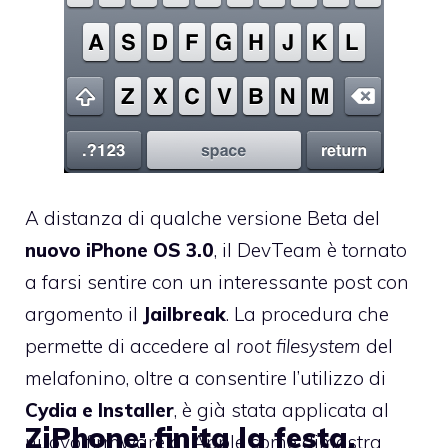
A distanza di qualche versione Beta del
nuovo iPhone OS 3.0
, il DevTeam è tornato
a farsi sentire con un interessante post con
argomento il
Jailbreak
. La procedura che
permette di accedere al
root filesystem
del
melafonino, oltre a consentire l’utilizzo di
Cydia e Installer
, è già stata applicata al
ZiPhone: finita la festa,
nuovo firmware di Apple come dimostra