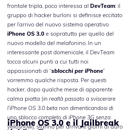
frontale tripla, poco interessa al
DevTeam
: il
gruppo di hacker burloni si definisce eccitato
per l’arrivo del nuovo sistema operativo
iPhone OS 3.0
e sopratutto per quello del
nuovo modello del melafonino. In un
interessante post domenicale, il DevTeam
tocca alcuni punti a cui tutti noi
appassionati di “
sblocchi per iPhone
”
vorremmo qualche risposta. Per questi
hacker, dopo qualche mese di apparente
calma piatta (
in realtà passato a sviscerare
l’iPhone OS 3.0 beta non dimenticandosi di
uno sblocco completo di iPhone 3G senza
iPhone OS 3.0 e il Jailbreak
yellosn0w
), stanno per arrivare giorni di duro