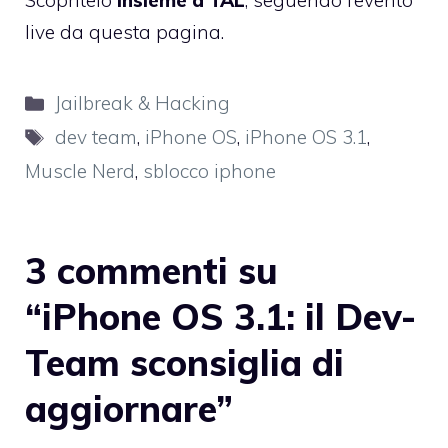
Scopritelo
insieme a TAL
, seguendo l’evento
live
da questa pagina
.
Categorie
Jailbreak & Hacking
Tag
dev team
,
iPhone OS
,
iPhone OS 3.1
,
Muscle Nerd
,
sblocco iphone
3 commenti su
“iPhone OS 3.1: il Dev-
Team sconsiglia di
aggiornare”